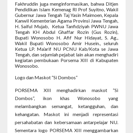
Fakhruddin juga menginformasikan, bahwa Ditjen
Pendidikan Islam Kemenag RI Prof Suyitno, Wakil
Gubernur Jawa Tengah Taj Yasin Maimoen, Kepala
Kanwil Kementerian Agama Provinsi Jawa Tengah,
H. Saiful Mujab, Ketua Tanfidziyah PWNU Jawa
Tengah KH Abdul Ghaffar Rozin (Gus Rozin),
Bupati Wonosobo H. Afif Nur Hidayat, S. Ag.,
Wakil Bupati Wonosobo Amir Husein., seluruh
Ketua LP. Ma’arif NU PCNU Kab/Kota se Jawa
Tengah, dan sejumlah pejabat lain akan menghadiri
kegiatan pembukaan Porsema XIII di Kabupaten
Wonosobo.
Logo dan Maskot “Si Dombos”
PORSEMA XIII menghadirkan maskot “Si
Dombos”, ikon khas Wonosobo yang
melambangkan semangat, ketangguhan, dan
kehangatan. Maskot ini menjadi representasi
persahabatan dan kebersamaan antarpelajar NU.
Sementara logo PORSEMA XIII menggambarkan