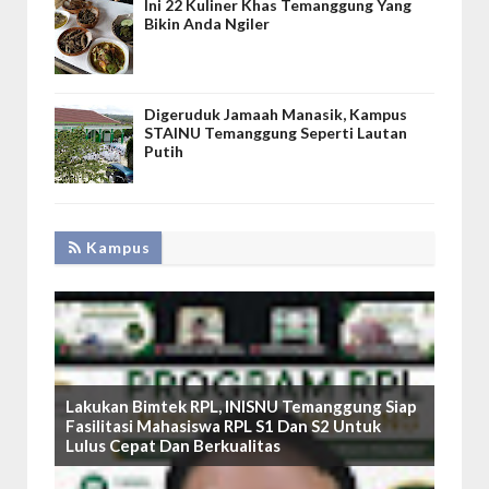
Ini 22 Kuliner Khas Temanggung Yang
Bikin Anda Ngiler
Digeruduk Jamaah Manasik, Kampus
STAINU Temanggung Seperti Lautan
Putih
Kampus
Lakukan Bimtek RPL, INISNU Temanggung Siap
Fasilitasi Mahasiswa RPL S1 Dan S2 Untuk
Lulus Cepat Dan Berkualitas