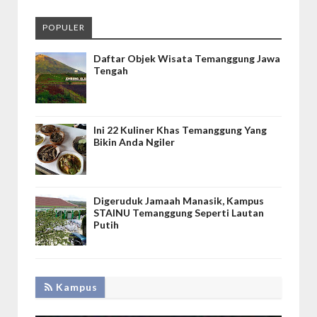
POPULER
Daftar Objek Wisata Temanggung Jawa
Tengah
Ini 22 Kuliner Khas Temanggung Yang
Bikin Anda Ngiler
Digeruduk Jamaah Manasik, Kampus
STAINU Temanggung Seperti Lautan
Putih
Kampus