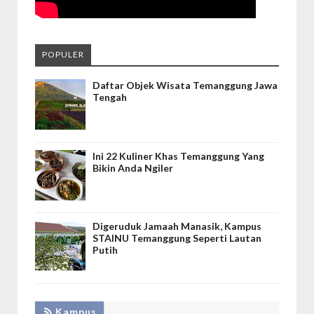
POPULER
Daftar Objek Wisata Temanggung Jawa
Tengah
Ini 22 Kuliner Khas Temanggung Yang
Bikin Anda Ngiler
Digeruduk Jamaah Manasik, Kampus
STAINU Temanggung Seperti Lautan
Putih
Kampus