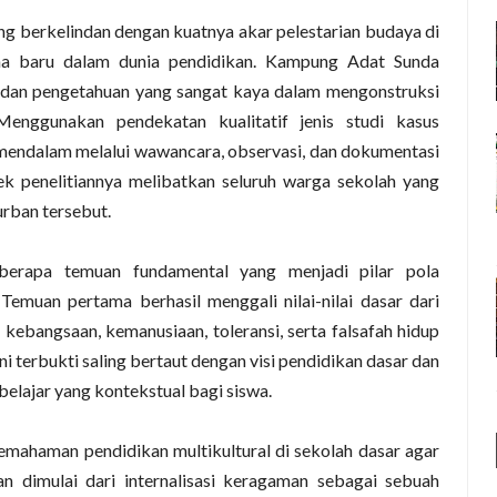
ng berkelindan dengan kuatnya akar pelestarian budaya di
a baru dalam dunia pendidikan. Kampung Adat Sunda
 dan pengetahuan yang sangat kaya dalam mengonstruksi
 Menggunakan pendekatan kualitatif jenis studi kasus
a mendalam melalui wawancara, observasi, dan dokumentasi
ek penelitiannya melibatkan seluruh warga sekolah yang
rban tersebut.
eberapa temuan fundamental yang menjadi pilar pola
 Temuan pertama berhasil menggali nilai-nilai dasar dari
kebangsaan, kemanusiaan, toleransi, serta falsafah hidup
lai ini terbukti saling bertaut dengan visi pendidikan dasar dan
elajar yang kontekstual bagi siswa.
 pemahaman pendidikan multikultural di sekolah dasar agar
an dimulai dari internalisasi keragaman sebagai sebuah