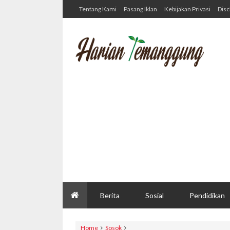
Tentang Kami
Pasang Iklan
Kebijakan Privasi
Disc
Berita
Sosial
Pendidikan
Home
Sosok