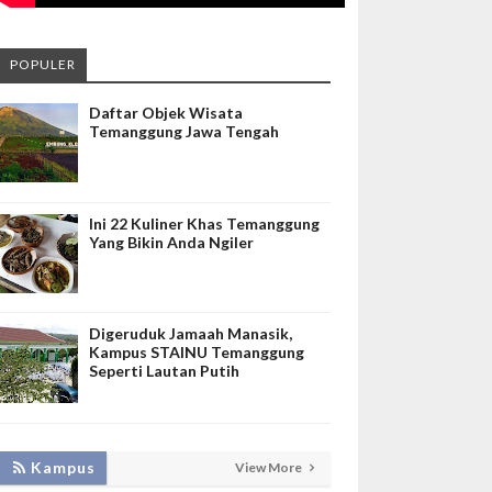
POPULER
Daftar Objek Wisata
Temanggung Jawa Tengah
Ini 22 Kuliner Khas Temanggung
Yang Bikin Anda Ngiler
Digeruduk Jamaah Manasik,
Kampus STAINU Temanggung
Seperti Lautan Putih
KEMBANGKAN SIM LAYANAN,
Kampus
View More
HADIRKAN TIM SEVIMA UNTUK