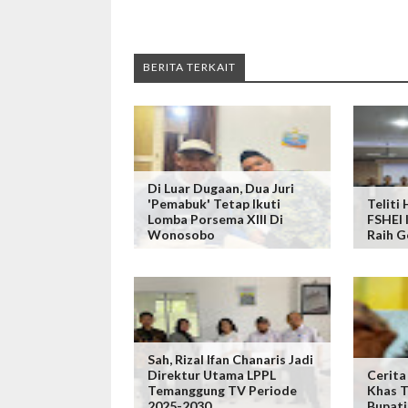
BERITA TERKAIT
Di Luar Dugaan, Dua Juri
'Pemabuk' Tetap Ikuti
Teliti
Lomba Porsema XIII Di
FSHEI 
Wonosobo
Raih G
Sah, Rizal Ifan Chanaris Jadi
Direktur Utama LPPL
Cerita
Temanggung TV Periode
Khas T
2025-2030
Bupati