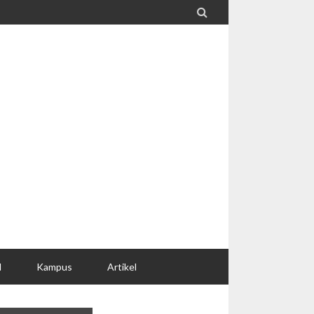

l
Kampus
Artikel