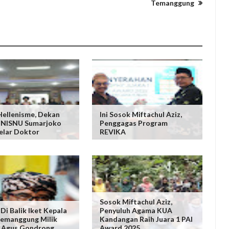
Temanggung
 Hellenisme, Dekan
Ini Sosok Miftachul Aziz,
INISNU Sumarjoko
Penggagas Program
elar Doktor
REVIKA
Sosok Miftachul Aziz,
 Di Balik Iket Kepala
Penyuluh Agama KUA
emanggung Milik
Kandangan Raih Juara 1 PAI
 Agus Gondrong
Award 2025