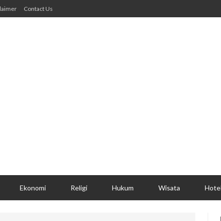
laimer
Contact Us
Ekonomi
Religi
Hukum
Wisata
Hote