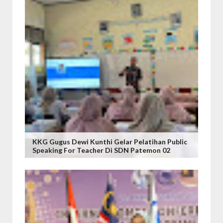
KKG Gugus Dewi Kunthi Gelar Pelatihan Public
Speaking For Teacher Di SDN Patemon 02