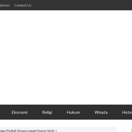
laimer
Contact Us
Ekonomi
Religi
Hukum
Wisata
Hote
gan Peduli Siswa Lewat Home Visit