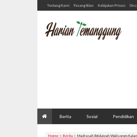
Tentang Kami
Pasang Iklan
Kebijakan Privasi
Disc
Berita
Sosial
Pendidikan
Home
Berita
Madrasah Ibtidaiyah Walisongo Kalan