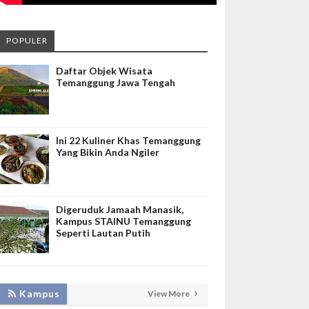
POPULER
Daftar Objek Wisata
Temanggung Jawa Tengah
Ini 22 Kuliner Khas Temanggung
Yang Bikin Anda Ngiler
Digeruduk Jamaah Manasik,
Kampus STAINU Temanggung
Seperti Lautan Putih
KEMBANGKAN SIM LAYANAN,
Kampus
View More
HADIRKAN TIM SEVIMA UNTUK