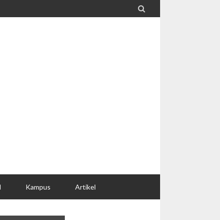

l
Kampus
Artikel