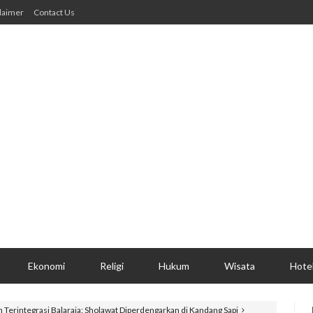
laimer
Contact Us
Ekonomi
Religi
Hukum
Wisata
Hote
n Terintegrasi Balaraja: Sholawat Diperdengarkan di Kandang Sapi