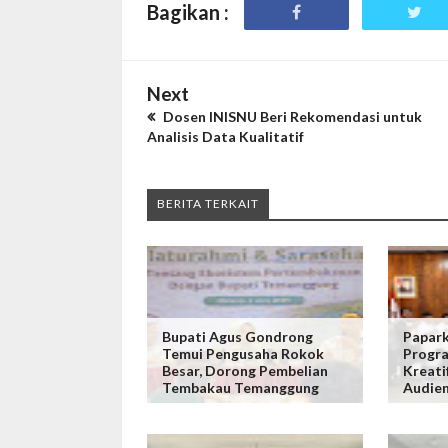
Bagikan :
Next
Dosen INISNU Beri Rekomendasi untuk
Analisis Data Kualitatif
BERITA TERKAIT
Bupati Agus Gondrong
Papar
Temui Pengusaha Rokok
Progr
Besar, Dorong Pembelian
Kreati
Tembakau Temanggung
Audien