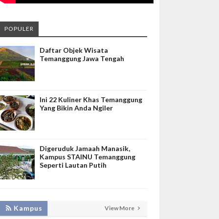
POPULER
Daftar Objek Wisata
Temanggung Jawa Tengah
Ini 22 Kuliner Khas Temanggung
Yang Bikin Anda Ngiler
Digeruduk Jamaah Manasik,
Kampus STAINU Temanggung
Seperti Lautan Putih
KEMBANGKAN SIM LAYANAN,
Kampus
View More
HADIRKAN TIM SEVIMA UNTUK