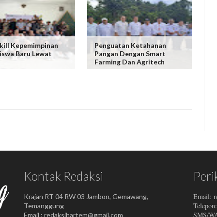
kill Kepemimpinan
Penguatan Ketahanan
iswa Baru Lewat
Pangan Dengan Smart
Farming Dan Agritech
Kontak Redaksi
Peri
Email: 
Krajan RT 04 RW 03 Jambon, Gemawang,
Telepon
Temanggung
SMS/WA:
Email : redaksihartem@gmail.com