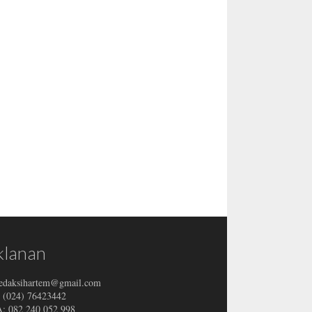
klanan
redaksihartem@gmail.com
: (024) 76423442
 082 240 052 998