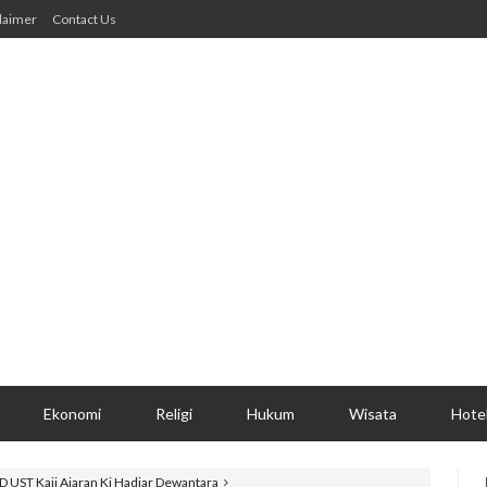
laimer
Contact Us
Ekonomi
Religi
Hukum
Wisata
Hote
D UST Kaji Ajaran Ki Hadjar Dewantara