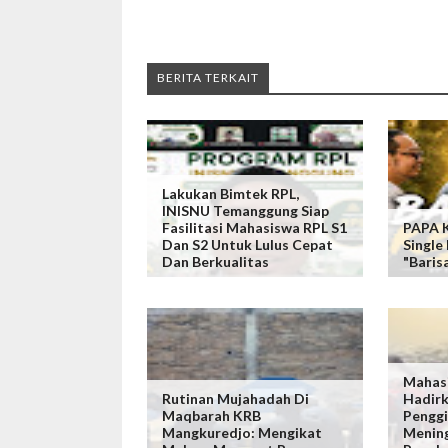
BERITA TERKAIT
Lakukan Bimtek RPL,
INISNU Temanggung Siap
Fasilitasi Mahasiswa RPL S1
PAPA K
Dan S2 Untuk Lulus Cepat
Single
Dan Berkualitas
"Baris
Mahas
Rutinan Mujahadah Di
Hadirk
Maqbarah KRB
Penggi
Mangkuredjo: Mengikat
Mening