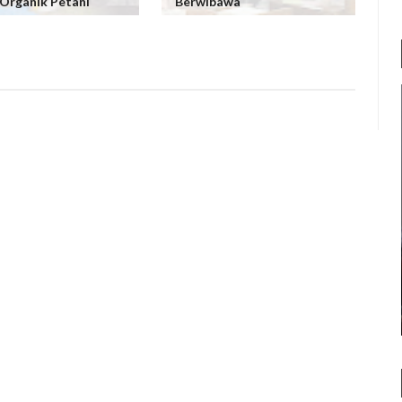
Organik Petani
Berwibawa