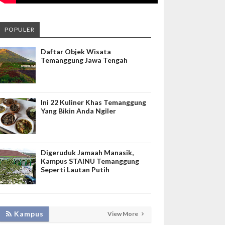
POPULER
Daftar Objek Wisata
Temanggung Jawa Tengah
Ini 22 Kuliner Khas Temanggung
Yang Bikin Anda Ngiler
Digeruduk Jamaah Manasik,
Kampus STAINU Temanggung
Seperti Lautan Putih
KEMBANGKAN SIM LAYANAN,
Kampus
View More
HADIRKAN TIM SEVIMA UNTUK