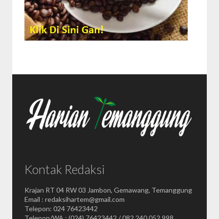
Kontak Redaksi
Krajan RT 04 RW 03 Jambon, Gemawang, Temanggung
Email : redaksihartem@gmail.com
Telepon: 024 76423442
Telepon/WA : (024) 76423442 / 082 240 052 998