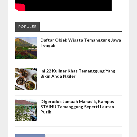
POPULER
Daftar Objek Wisata Temanggung Jawa
Tengah
Ini 22 Kuliner Khas Temanggung Yang
Bikin Anda Ngiler
Digeruduk Jamaah Manasik, Kampus
STAINU Temanggung Seperti Lautan
Putih