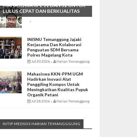
MAHASISWA RPL S1 DAN S2 UNTUK
LULUS CEPAT DAN BERKUALITAS
Aug 06 2026
Harian Temanggung
-
INISNU Temanggung Jajaki
Kerjasama Dan Kolaborasi
Penguatan SDM Bersama
Polres Magelang Kota
Jul 30 2026
Harian Temanggung
-
Mahasiswa KKN-PPM UGM
Hadirkan Inovasi Alat
Penggiling Kompos Untuk
Meningkatkan Kualitas Pupuk
Organik Petani
Jul 28 2026
Harian Temanggung
-
INTIP MEDSOS HARIAN TEMANGGGUNG