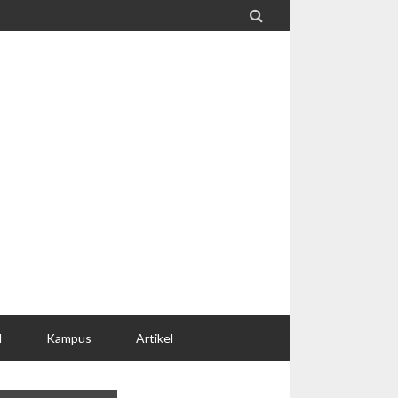

l
Kampus
Artikel