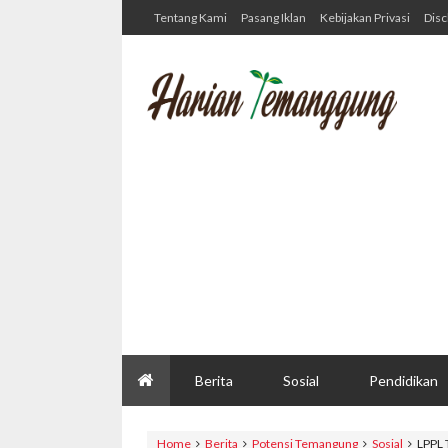
Tentang Kami
Pasang Iklan
Kebijakan Privasi
Disc
Berita
Sosial
Pendidikan
Home
Berita
Potensi Temangung
Sosial
LPPL 