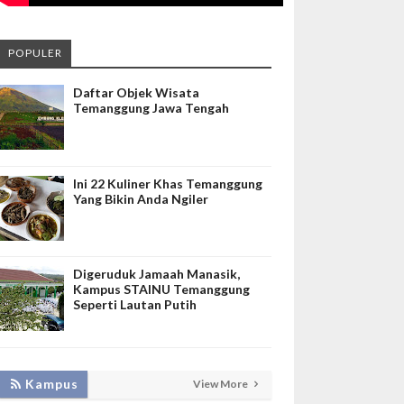
POPULER
Daftar Objek Wisata
Temanggung Jawa Tengah
Ini 22 Kuliner Khas Temanggung
Yang Bikin Anda Ngiler
Digeruduk Jamaah Manasik,
Kampus STAINU Temanggung
Seperti Lautan Putih
LAKUKAN BIMTEK RPL, INISNU
Kampus
View More
TEMANGGUNG SIAP FASILITASI