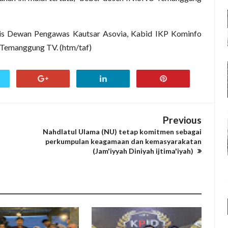
ris Dewan Pengawas Kautsar Asovia, Kabid IKP Kominfo
Temanggung TV. (htm/taf)
Previous
s
Nahdlatul Ulama (NU) tetap komitmen sebagai
perkumpulan keagamaan dan kemasyarakatan
(Jam'iyyah Diniyah ijtima'iyah)