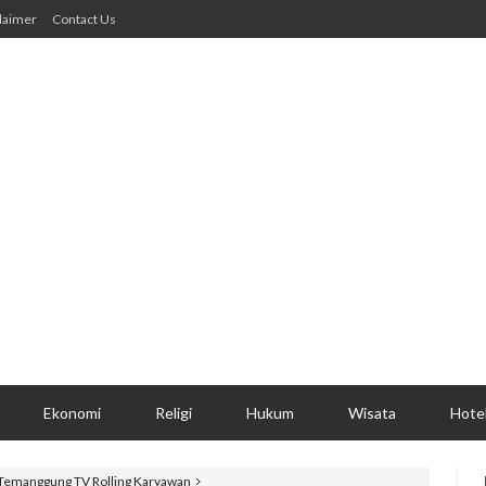
laimer
Contact Us
Ekonomi
Religi
Hukum
Wisata
Hote
Temanggung TV Rolling Karyawan