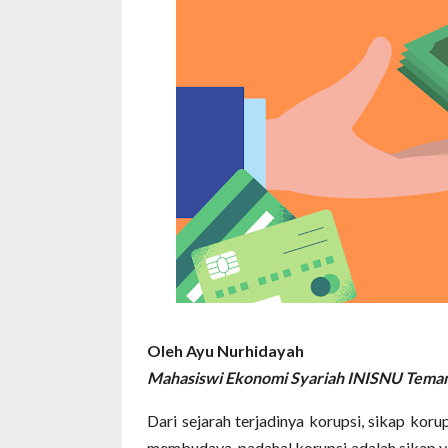
Oleh Ayu Nurhidayah
Mahasiswi Ekonomi Syariah INISNU Tema
Dari sejarah terjadinya korupsi, sikap koru
membudaya, padahal korupsi adalah sikap y