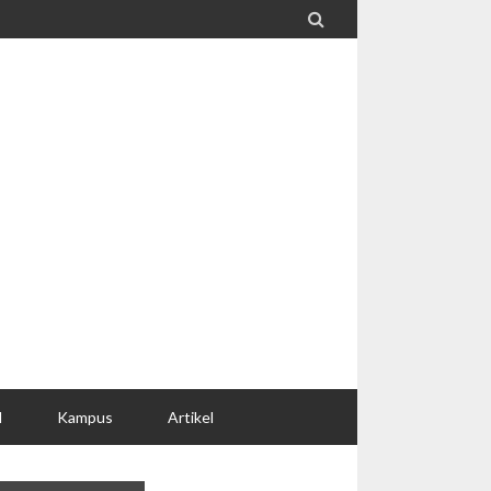

l
Kampus
Artikel