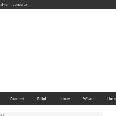
laimer
Contact Us
Ekonomi
Religi
Hukum
Wisata
Hote
SI