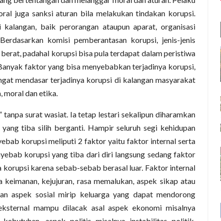
oral juga sanksi aturan bila melakukan tindakan korupsi.
 kalangan, baik perorangan ataupun aparat, organisasi
Berdasarkan komisi pemberantasan korupsi, jenis-jenis
erat, padahal korupsi bisa pula terdapat dalam peristiwa
. Banyak faktor yang bisa menyebabkan terjadinya korupsi,
angat mendasar terjadinya korupsi di kalangan masyarakat
 moral dan etika.
” tanpa surat wasiat. Ia tetap lestari sekalipun diharamkan
ang tiba silih berganti. Hampir seluruh segi kehidupan
ebab korupsi meliputi 2 faktor yaitu faktor internal serta
nyebab korupsi yang tiba dari diri langsung sedang faktor
 korupsi karena sebab-sebab berasal luar. Faktor internal
ya keimanan, kejujuran, rasa memalukan, aspek sikap atau
dan aspek sosial mirip keluarga yang dapat mendorong
 eksternal mampu dilacak asal aspek ekonomi misalnya
butuhan, aspek politis misalnya instabilitas politik,