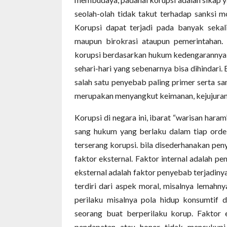
seolah-olah tidak takut terhadap sanksi m
Korupsi dapat terjadi pada banyak sekali
maupun birokrasi ataupun pemerintahan. 
korupsi berdasarkan hukum kedengarannya b
sehari-hari yang sebenarnya bisa dihindari
salah satu penyebab paling primer serta s
merupakan menyangkut keimanan, kejujuran,
Korupsi di negara ini, ibarat “warisan haram
sang hukum yang berlaku dalam tiap orde y
terserang korupsi. bila disederhanakan peny
faktor eksternal. Faktor internal adalah pe
eksternal adalah faktor penyebab terjadinya
terdiri dari aspek moral, misalnya lemahn
perilaku misalnya pola hidup konsumtif 
seorang buat berperilaku korup. Faktor
pendapatan atau honor tidak mencukupi ke