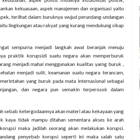
hankan kekuasaan, aspek manajemen dan organisasi yaitu
 aspek, terilhat dalam buruknya wujud perundang-undangan
aitu lingkungan atau rakyat yang kurang mendukung sikap
ngat sempurna menjadi langkah awal beranjak menuju
snya praktik korupsidi suatu negara akan memperburuk
arang menjadi mahal menggunakan kualitas yamg buruk ,
ehatan menjadi sulit, keamanan suatu negara terancam,
pemerintahan yang buruk pada mata internasional sebagai
anjangan, dan negara pun semakin terperosok dalam
ah sebab ketergodaannya akan materi atau kekayaan yang
tuk kaya tidak mampu ditahan sementara akses ke arah
rkorupsi maka jadilah seorang akan melakukan korupsi.
ndang penyebab korupsi seperti ini maka salah satu