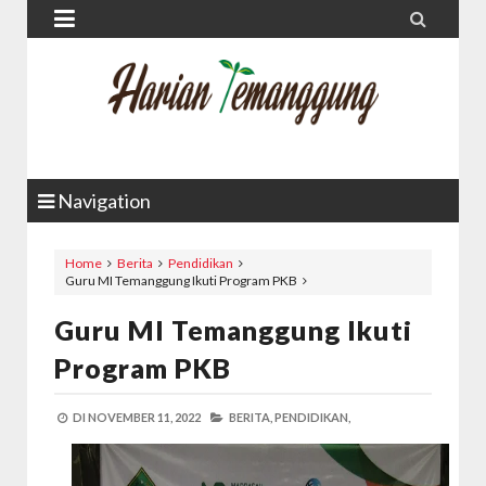


Navigation
Home
Berita
Pendidikan
Guru MI Temanggung Ikuti Program PKB
Guru MI Temanggung Ikuti
Program PKB
DI
NOVEMBER 11, 2022
BERITA,
PENDIDIKAN,