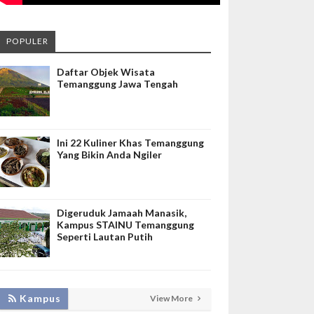
POPULER
Daftar Objek Wisata
Temanggung Jawa Tengah
Ini 22 Kuliner Khas Temanggung
Yang Bikin Anda Ngiler
Digeruduk Jamaah Manasik,
Kampus STAINU Temanggung
Seperti Lautan Putih
LAKUKAN BIMTEK RPL, INISNU
Kampus
View More
TEMANGGUNG SIAP FASILITASI