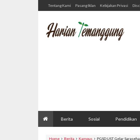
Tentang Kami
Pasang Iklan
Kebijakan Privasi
Disc
Berita
Sosial
Pendidikan
Home
Berita
Kampus
PGSD UST Gelar Saraseha