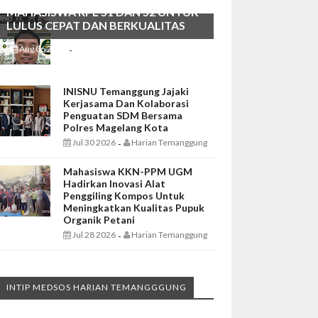
MAHASISWA RPL S1 DAN S2 UNTUK
LULUS CEPAT DAN BERKUALITAS
Aug 06 2026
Harian Temanggung
-
INISNU Temanggung Jajaki
Kerjasama Dan Kolaborasi
Penguatan SDM Bersama
Polres Magelang Kota
Jul 30 2026
Harian Temanggung
-
Mahasiswa KKN-PPM UGM
Hadirkan Inovasi Alat
Penggiling Kompos Untuk
Meningkatkan Kualitas Pupuk
Organik Petani
Jul 28 2026
Harian Temanggung
-
INTIP MEDSOS HARIAN TEMANGGGUNG