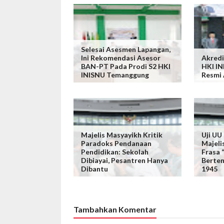
Selesai Asesmen Lapangan,
Ini Rekomendasi Asesor
Akredi
BAN-PT Pada Prodi S2 HKI
HKI I
INISNU Temanggung
Resmi
Majelis Masyayikh Kritik
Uji UU
Paradoks Pendanaan
Majeli
Pendidikan: Sekolah
Frasa
Dibiayai, Pesantren Hanya
Berte
Dibantu
1945
Tambahkan Komentar