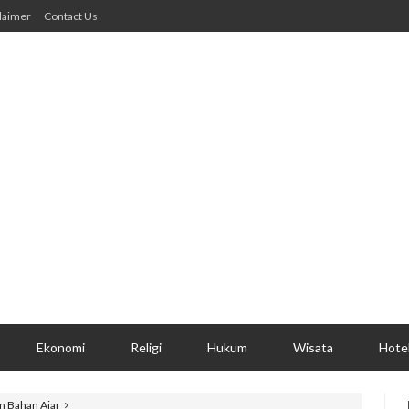
laimer
Contact Us
Ekonomi
Religi
Hukum
Wisata
Hote
n Bahan Ajar