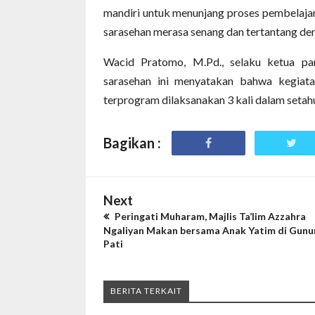
mandiri untuk menunjang proses pembelajar
sarasehan merasa senang dan tertantang den
Wacid Pratomo, M.Pd., selaku ketua pa
sarasehan ini menyatakan bahwa kegiata
terprogram dilaksanakan 3 kali dalam seta
Bagikan :
Next
Peringati Muharam, Majlis Ta’lim Azzahra
Ngaliyan Makan bersama Anak Yatim di Gunu
Pati
BERITA TERKAIT