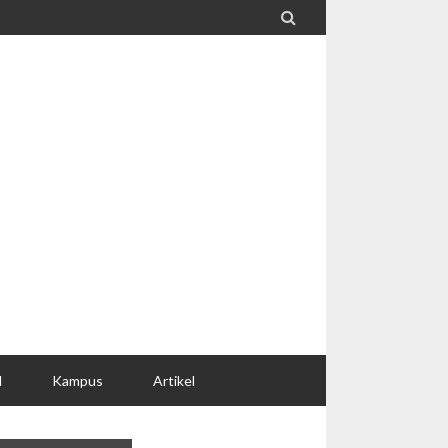

l
Kampus
Artikel