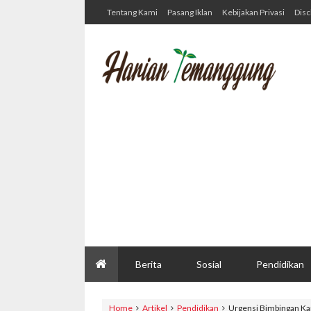
Tentang Kami
Pasang Iklan
Kebijakan Privasi
Disc
Berita
Sosial
Pendidikan
Home
Artikel
Pendidikan
Urgensi Bimbingan Kar