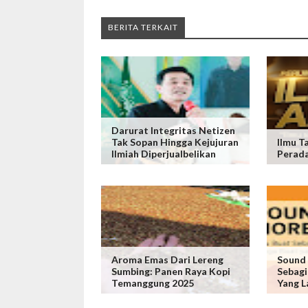
BERITA TERKAIT
Darurat Integritas Netizen
Tak Sopan Hingga Kejujuran
Ilmu T
Ilmiah Diperjualbelikan
Perad
Aroma Emas Dari Lereng
Sound 
Sumbing: Panen Raya Kopi
Sebagi
Temanggung 2025
Yang L