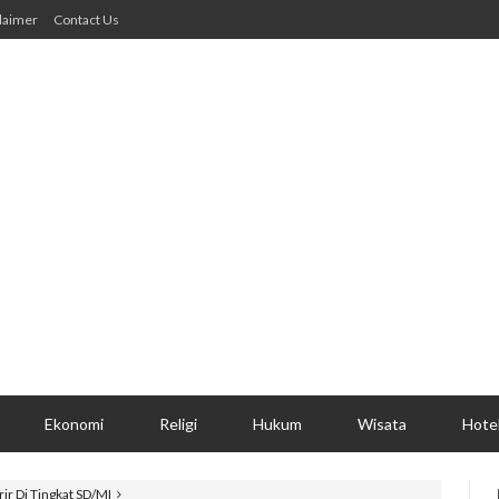
laimer
Contact Us
Ekonomi
Religi
Hukum
Wisata
Hote
ir Di Tingkat SD/MI