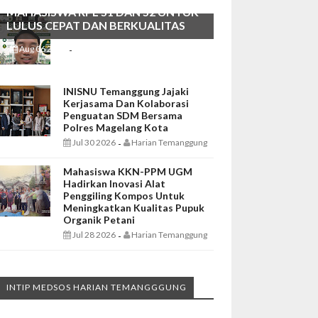
MAHASISWA RPL S1 DAN S2 UNTUK
LULUS CEPAT DAN BERKUALITAS
Aug 06 2026
Harian Temanggung
-
INISNU Temanggung Jajaki
Kerjasama Dan Kolaborasi
Penguatan SDM Bersama
Polres Magelang Kota
Jul 30 2026
Harian Temanggung
-
Mahasiswa KKN-PPM UGM
Hadirkan Inovasi Alat
Penggiling Kompos Untuk
Meningkatkan Kualitas Pupuk
Organik Petani
Jul 28 2026
Harian Temanggung
-
INTIP MEDSOS HARIAN TEMANGGGUNG