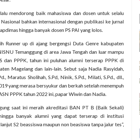
lalu mendorong baik mahasiswa dan dosen untuk selalu
 Nasional bahkan internasional dengan publikasi ke jurnal
itapdimas hingga banyak dosen PS PAI yang lolos.
ih Runner up di ajang bergengsi Duta Genre kabupaten
INISNU Temanggung di area Jawa Tengah dan luar mampu
 dan PPPK, tahun ini puluhan alumni terserap PPPK di
n Magelang dan lain-lain. Sebut saja Nadia Rasyidah,
., Maratus Sholihah, S.Pd, Ninik, S.Pd., Milati, S.Pd., dll.,
019 yang merasa bersyukur dan berkah setelah menempuh
 ASN PPPK tahun 2022 ini, papar Wiwin dan Nadia.
ung saat ini meraih akreditasi BAN PT B (Baik Sekali)
ingga banyak alumni yang dapat terserap di institusi
anjut S2 beassiswa maupun non beasiswa tanpa jalur tes”,