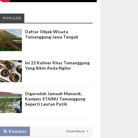
POPULER
Daftar Objek Wisata
Temanggung Jawa Tengah
Ini 22 Kuliner Khas Temanggung
Yang Bikin Anda Ngiler
Digeruduk Jamaah Manasik,
Kampus STAINU Temanggung
Seperti Lautan Putih
LAKUKAN BIMTEK RPL, INISNU
Kampus
View More
TEMANGGUNG SIAP FASILITASI