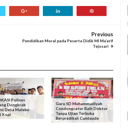
Previous
Pendidikan Moral pada Peserta Didik MI Ma’arif
Tejosari
KASI Polines
Guru SD Muhammadiyah
ang Dongkrak
Condongcatur Raih Doktor
mi Desa Malebo
Tanpa Ujian Terbuka
i Kopi
Berpredikat Cumlaude