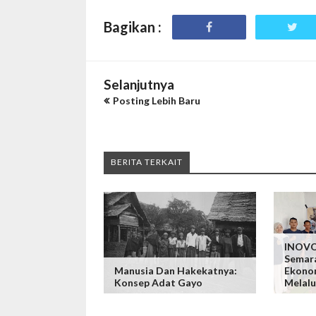
Bagikan :
Selanjutnya
Posting Lebih Baru
BERITA TERKAIT
INOVO
Semar
Manusia Dan Hakekatnya:
Ekono
Konsep Adat Gayo
Melalu