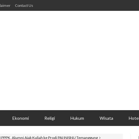
laimer
Contact Us
Ekonomi
Religi
Hukum
Wisata
Hote
 PPPK, Alumni Ajak Kuliah ke Prodi PAI INISNU Temanggung