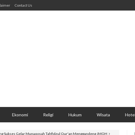
laimer
Contact Us
Ekonomi
Religi
Hukum
Wisata
Hote
cang Sukses Gelar Munaqosah Tahfidzul Qur'an Menggandeng JMQH