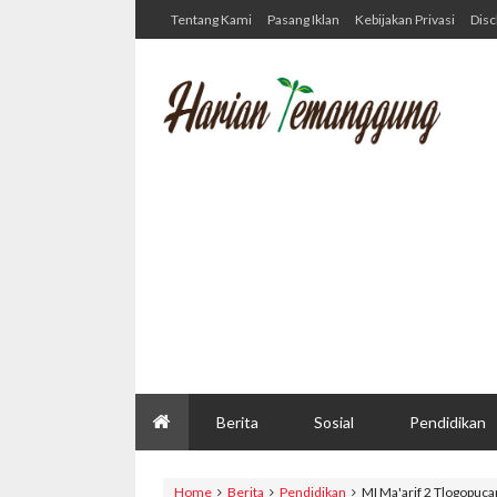
Tentang Kami
Pasang Iklan
Kebijakan Privasi
Disc
Berita
Sosial
Pendidikan
Home
Berita
Pendidikan
MI Ma'arif 2 Tlogopu