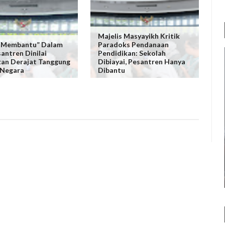
Majelis Masyayikh Kritik
 “Membantu” Dalam
Paradoks Pendanaan
antren Dinilai
Pendidikan: Sekolah
an Derajat Tanggung
Dibiayai, Pesantren Hanya
 Negara
Dibantu