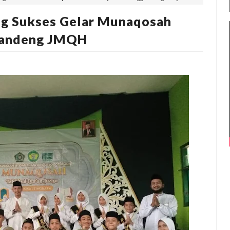
ng Sukses Gelar Munaqosah
gandeng JMQH