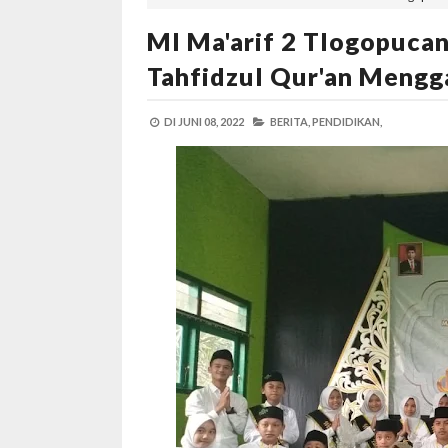
MI Ma'arif 2 Tlogopuca
Tahfidzul Qur'an Meng
DI
JUNI 08, 2022
BERITA,
PENDIDIKAN,