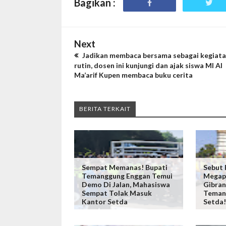
Bagikan :
Next
Jadikan membaca bersama sebagai kegiat
rutin, dosen ini kunjungi dan ajak siswa MI Al
Ma’arif Kupen membaca buku cerita
BERITA TERKAIT
Sempat Memanas! Bupati
Sebut 
Temanggung Enggan Temui
Megap"
Demo Di Jalan, Mahasiswa
Gibran
Sempat Tolak Masuk
Teman
Kantor Setda
Setda!