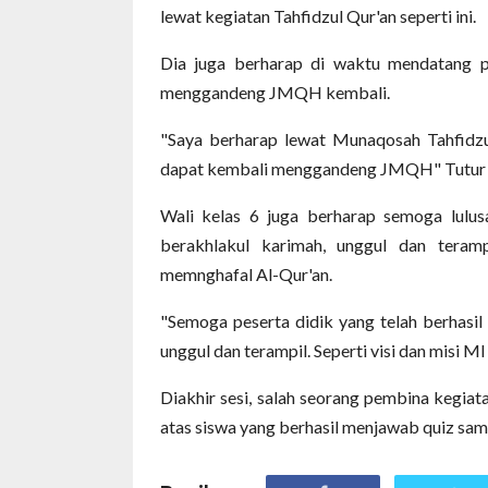
lewat kegiatan Tahfidzul Qur'an seperti ini.
Dia juga berharap di waktu mendatang pu
menggandeng JMQH kembali.
"Saya berharap lewat Munaqosah Tahfidzul
dapat kembali menggandeng JMQH" Tutur Ro
Wali kelas 6 juga berharap semoga lulu
berakhlakul karimah, unggul dan tera
memnghafal Al-Qur'an.
"Semoga peserta didik yang telah berhasil
unggul dan terampil. Seperti visi dan misi M
Diakhir sesi, salah seorang pembina kegia
atas siswa yang berhasil menjawab quiz sam