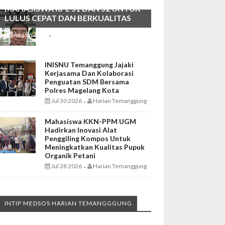
MAHASISWA RPL S1 DAN S2 UNTUK
LULUS CEPAT DAN BERKUALITAS
Aug 06 2026
Harian Temanggung
-
INISNU Temanggung Jajaki
Kerjasama Dan Kolaborasi
Penguatan SDM Bersama
Polres Magelang Kota
Jul 30 2026
Harian Temanggung
-
Mahasiswa KKN-PPM UGM
Hadirkan Inovasi Alat
Penggiling Kompos Untuk
Meningkatkan Kualitas Pupuk
Organik Petani
Jul 28 2026
Harian Temanggung
-
INTIP MEDSOS HARIAN TEMANGGGUNG