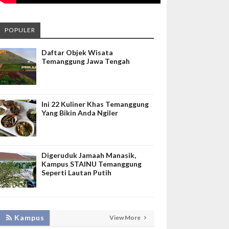
POPULER
Daftar Objek Wisata
Temanggung Jawa Tengah
Ini 22 Kuliner Khas Temanggung
Yang Bikin Anda Ngiler
Digeruduk Jamaah Manasik,
Kampus STAINU Temanggung
Seperti Lautan Putih
LAKUKAN BIMTEK RPL, INISNU
Kampus
View More
TEMANGGUNG SIAP FASILITASI