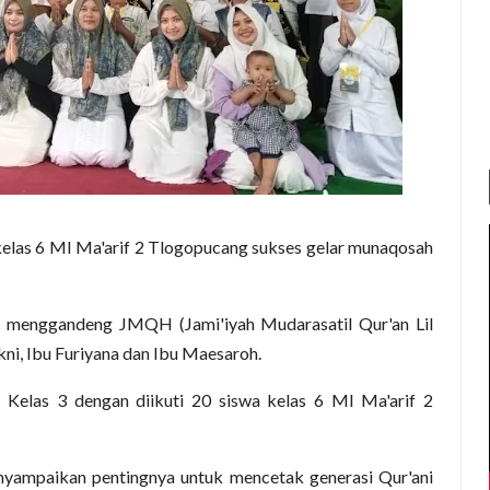
kelas 6 MI Ma'arif 2 Tlogopucang sukses gelar munaqosah
g menggandeng JMQH (Jami'iyah Mudarasatil Qur'an Lil
ni, Ibu Furiyana dan Ibu Maesaroh.
Kelas 3 dengan diikuti 20 siswa kelas 6 MI Ma'arif 2
ampaikan pentingnya untuk mencetak generasi Qur'ani