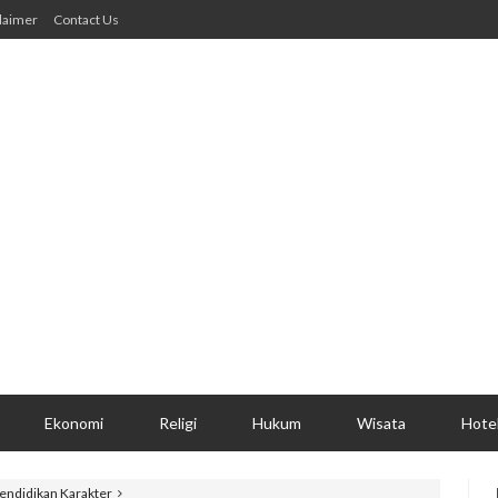
laimer
Contact Us
Ekonomi
Religi
Hukum
Wisata
Hote
endidikan Karakter