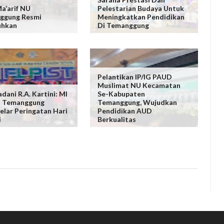
a’arif NU
Pelestarian Budaya Untuk
ggung Resmi
Meningkatkan Pendidikan
uhkan
Di Temanggung
Pelantikan IP/IG PAUD
Muslimat NU Kecamatan
dani R.A. Kartini: MI
Se-Kabupaten
T Temanggung
Temanggung, Wujudkan
lar Peringatan Hari
Pendidikan AUD
i
Berkualitas