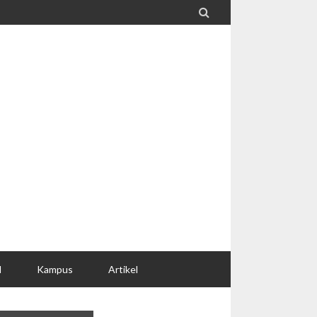

l
Kampus
Artikel