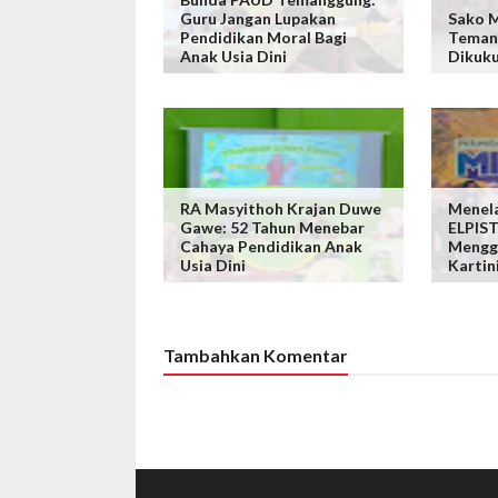
Guru Jangan Lupakan
Sako M
Pendidikan Moral Bagi
Teman
Anak Usia Dini
Dikuk
RA Masyithoh Krajan Duwe
Menela
Gawe: 52 Tahun Menebar
ELPIS
Cahaya Pendidikan Anak
Mengge
Usia Dini
Kartin
Tambahkan Komentar