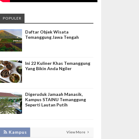
POPULER
Daftar Objek Wisata
Temanggung Jawa Tengah
Ini 22 Kuliner Khas Temanggung
Yang Bikin Anda Ngiler
Digeruduk Jamaah Manasik,
Kampus STAINU Temanggung
Seperti Lautan Putih
LAKUKAN BIMTEK RPL, INISNU
Kampus
View More
TEMANGGUNG SIAP FASILITASI