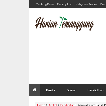
Tentang Kami
Pasang Iklan
Kebijakan Privasi
Disc
Berita
Sosial
Pendidikan
Home
Artikel
Pendidikan
Aswaja Dalam Ranah P