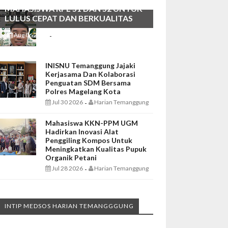
MAHASISWA RPL S1 DAN S2 UNTUK
LULUS CEPAT DAN BERKUALITAS
Aug 06 2026
Harian Temanggung
-
INISNU Temanggung Jajaki
Kerjasama Dan Kolaborasi
Penguatan SDM Bersama
Polres Magelang Kota
Jul 30 2026
Harian Temanggung
-
Mahasiswa KKN-PPM UGM
Hadirkan Inovasi Alat
Penggiling Kompos Untuk
Meningkatkan Kualitas Pupuk
Organik Petani
Jul 28 2026
Harian Temanggung
-
INTIP MEDSOS HARIAN TEMANGGGUNG