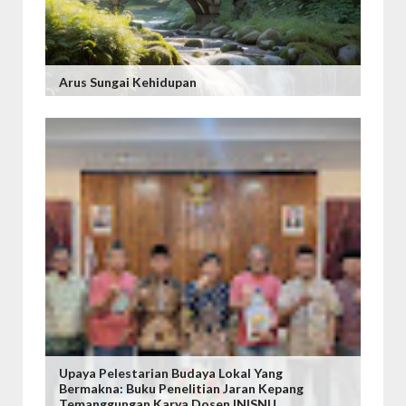
Arus Sungai Kehidupan
Upaya Pelestarian Budaya Lokal Yang
Bermakna: Buku Penelitian Jaran Kepang
Temanggungan Karya Dosen INISNU