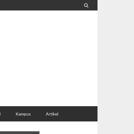

l
Kampus
Artikel