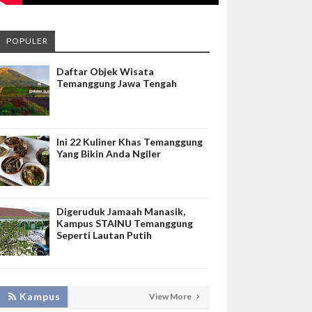
POPULER
Daftar Objek Wisata
Temanggung Jawa Tengah
Ini 22 Kuliner Khas Temanggung
Yang Bikin Anda Ngiler
Digeruduk Jamaah Manasik,
Kampus STAINU Temanggung
Seperti Lautan Putih
KEMBANGKAN SIM LAYANAN,
Kampus
View More
HADIRKAN TIM SEVIMA UNTUK