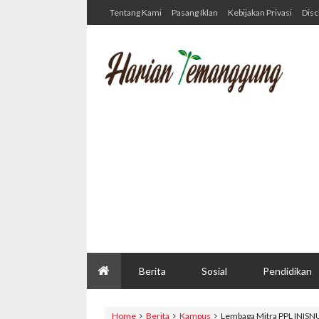
Tentang Kami
Pasang Iklan
Kebijakan Privasi
Disc
Berita
Sosial
Pendidikan
Home
Berita
Kampus
Lembaga Mitra PPL INISN