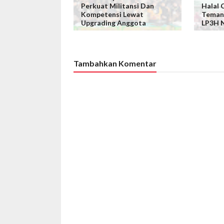
Perkuat Militansi Dan
Halal 
Kompetensi Lewat
Temang
Upgrading Anggota
LP3H N
Tambahkan Komentar