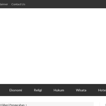
laimer
Contact Us
Ekonomi
Religi
Hukum
Wisata
Hote
U Diberi Pengarahan