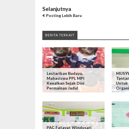
Selanjutnya
Posting Lebih Baru
BERITA TERKAIT
Lestarikan Budaya,
MUSYW
Mahasiswa PPL MPI
Tanta
Kenalkan Sejak Dini
Untuk
Permainan Jadul
Organi
PAC Fatayat Windusari