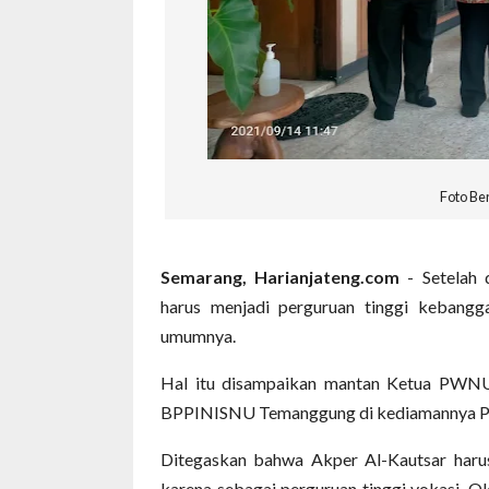
Foto Be
Semarang, Harianjateng.com
- Setelah 
harus menjadi perguruan tinggi keban
umumnya.
Hal itu disampaikan mantan Ketua PWN
BPPINISNU Temanggung di kediamannya Pa
Ditegaskan bahwa Akper Al-Kautsar harus
karena sebagai perguruan tinggi vokasi. O