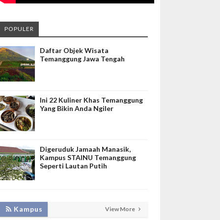
POPULER
Daftar Objek Wisata
Temanggung Jawa Tengah
Ini 22 Kuliner Khas Temanggung
Yang Bikin Anda Ngiler
Digeruduk Jamaah Manasik,
Kampus STAINU Temanggung
Seperti Lautan Putih
KEMBANGKAN SIM LAYANAN,
Kampus
View More
HADIRKAN TIM SEVIMA UNTUK