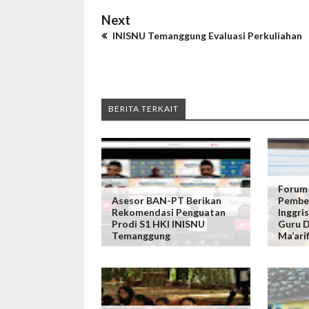
Next
INISNU Temanggung Evaluasi Perkuliahan
BERITA TERKAIT
Forum
Asesor BAN-PT Berikan
Pembel
Rekomendasi Penguatan
Inggris
Prodi S1 HKI INISNU
Guru D
Temanggung
Ma’ari