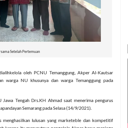
rsama Setelah Pertemuan
dialihkelola oleh PCNU Temanggung, Akper Al-Kautsar
ggan warga NU khusunya dan warga Temanggung pada
U Jawa Tengah Drs.KH Ahmad saat menerima pengurus
pandayan Semarang pada Selasa (14/9/2021).
 menghasilkan lulusan yang marketeble dan kompetitif
leh karena itu menurutnya pengelola Akper harus menjaga