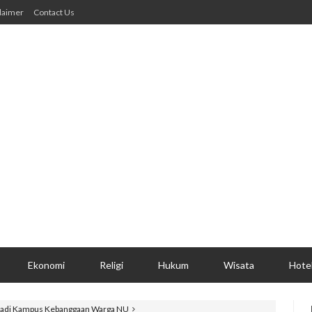
laimer
Contact Us
Ekonomi
Religi
Hukum
Wisata
Hote
Jadi Kampus Kebanggaan Warga NU