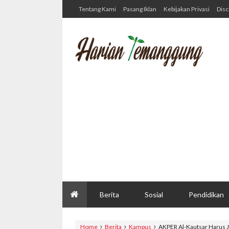
Tentang Kami
Pasang Iklan
Kebijakan Privasi
Disc
Berita
Sosial
Pendidikan
Home
Berita
Kampus
AKPER Al-Kautsar Harus 