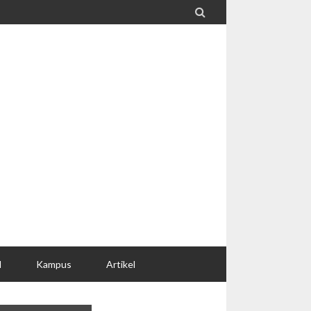

l
Kampus
Artikel