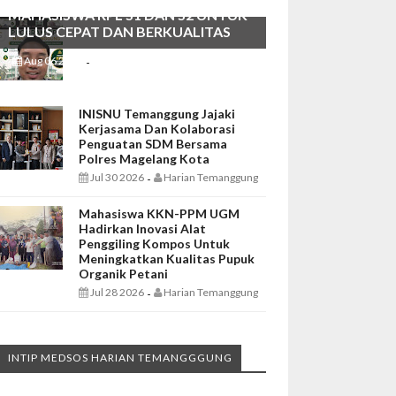
MAHASISWA RPL S1 DAN S2 UNTUK
LULUS CEPAT DAN BERKUALITAS
Aug 06 2026
Harian Temanggung
-
INISNU Temanggung Jajaki
Kerjasama Dan Kolaborasi
Penguatan SDM Bersama
Polres Magelang Kota
Jul 30 2026
Harian Temanggung
-
Mahasiswa KKN-PPM UGM
Hadirkan Inovasi Alat
Penggiling Kompos Untuk
Meningkatkan Kualitas Pupuk
Organik Petani
Jul 28 2026
Harian Temanggung
-
INTIP MEDSOS HARIAN TEMANGGGUNG