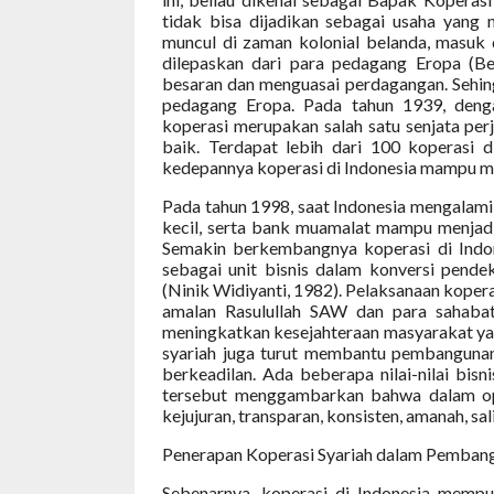
tidak bisa dijadikan sebagai usaha yang 
muncul di zaman kolonial belanda, masuk 
dilepaskan dari para pedagang Eropa (B
besaran dan menguasai perdagangan. Sehing
pedagang Eropa. Pada tahun 1939, deng
koperasi merupakan salah satu senjata pe
baik. Terdapat lebih dari 100 koperasi d
kedepannya koperasi di Indonesia mampu 
Pada tahun 1998, saat Indonesia mengalami
kecil, serta bank muamalat mampu menjad
Semakin berkembangnya koperasi di Indone
sebagai unit bisnis dalam konversi pende
(Ninik Widiyanti, 1982). Pelaksanaan koperas
amalan Rasulullah SAW dan para sahabat
meningkatkan kesejahteraan masyarakat yan
syariah juga turut membantu pembangunan 
berkeadilan. Ada beberapa nilai-nilai bisn
tersebut menggambarkan bahwa dalam oper
kejujuran, transparan, konsisten, amanah, sa
Penerapan Koperasi Syariah dalam Pemban
Sebenarnya, koperasi di Indonesia mempu