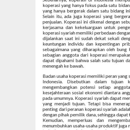
koperasi yang hanya fokus pada satu bidang
yang hanya bergerak dalam satu bidang ini
Selain itu, ada juga koperasi yang berge
penjualan. Koperasi ini dikenal dengan seb
kerjasama dan kekeluargaan untuk peng
koperasi syariah memiliki perbedaan denga
dijalankan saat ini sudah dekat sekali de
keuntungan individu dan kepentingan pri
sebagaimana yang diharapkan oleh bung 
sebagian anggota dari koperasi merupaka
dapat dipahami bahwa salah satu tujuan 
menengah ke bawah.
Badan usaha koperasi memiliki peran yang
Indonesia. Disebutkan dalam tujuan
mengembangkan potensi setiap anggotan
kesejahteraan sosial ekonomi diantara an
pada umumnya. Koperasi syariah dapat men
yang menjadi tujuan. Tetapi bisa menerapk
penting dari peranan koperasi syariah adal
dengan pihak pemilik dana, sehingga dapat 
Kemudian, memperluas dan mengemban
menumbuhkan usaha-usaha produktif juga me