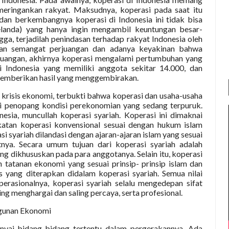
meringankan rakyat. Maksudnya, koperasi pada saat itu
dan berkembangnya koperasi di Indonesia ini tidak bisa
elanda) yang hanya ingin mengambil keuntungan besar-
ga, terjadilah penindasan terhadap rakyat Indonesia oleh
an semangat perjuangan dan adanya keyakinan bahwa
rjuangan, akhirnya koperasi mengalami pertumbuhan yang
i Indonesia yang memiliki anggota sekitar 14.000, dan
memberikan hasil yang menggembirakan.
 krisis ekonomi, terbukti bahwa koperasi dan usaha-usaha
i penopang kondisi perekonomian yang sedang terpuruk.
sia, muncullah koperasi syariah. Koperasi ini dimaknai
katan koperasi konvensional sesuai dengan hukum islam
i syariah dilandasi dengan ajaran-ajaran islam yang sesuai
nya. Secara umum tujuan dari koperasi syariah adalah
g dikhususkan pada para anggotanya. Selain itu, koperasi
tatanan ekonomi yang sesuai prinsip- prinsip islam dan
is yang diterapkan didalam koperasi syariah. Semua nilai
asionalnya, koperasi syariah selalu mengedepan sifat
ling menghargai dan saling percaya, serta profesional.
gunan Ekonomi
nyai bidang-bidang tertentu dalam pergerakannya. Ada