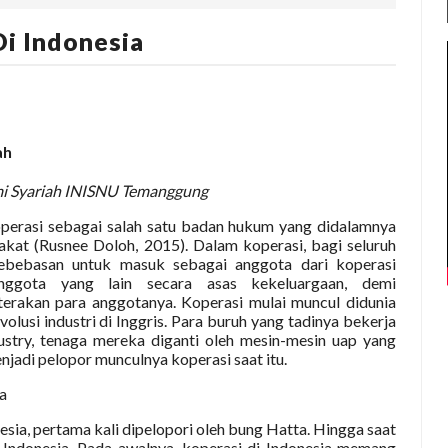
Di Indonesia
ah
i Syariah INISNU Temanggung
perasi sebagai salah satu badan hukum yang didalamnya
akat (Rusnee Doloh, 2015). Dalam koperasi, bagi seluruh
ebebasan untuk masuk sebagai anggota dari koperasi
nggota yang lain secara asas kekeluargaan, demi
rakan para anggotanya. Koperasi mulai muncul didunia
olusi industri di Inggris. Para buruh yang tadinya bekerja
ustry, tenaga mereka diganti oleh mesin-mesin uap yang
jadi pelopor munculnya koperasi saat itu.
a
ia, pertama kali dipelopori oleh bung Hatta. Hingga saat
i Indonesia. Pada awalnya, koperasi di Indonesia memang