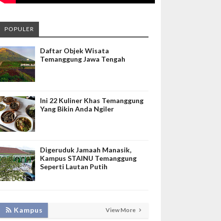
POPULER
Daftar Objek Wisata
Temanggung Jawa Tengah
Ini 22 Kuliner Khas Temanggung
Yang Bikin Anda Ngiler
Digeruduk Jamaah Manasik,
Kampus STAINU Temanggung
Seperti Lautan Putih
LAKUKAN BIMTEK RPL, INISNU
Kampus
View More
TEMANGGUNG SIAP FASILITASI