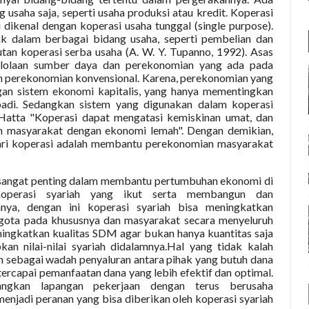
 usaha saja, seperti usaha produksi atau kredit. Koperasi
 dikenal dengan koperasi usaha tunggal (single purpose).
rak dalam berbagai bidang usaha, seperti pembelian dan
utan koperasi serba usaha (A. W. Y. Tupanno, 1992). Asas
elolaan sumber daya dan perekonomian yang ada pada
n perekonomian konvensional. Karena, perekonomian yang
ngan sistem ekonomi kapitalis, yang hanya mementingkan
badi. Sedangkan sistem yang digunakan dalam koperasi
Hatta "Koperasi dapat mengatasi kemiskinan umat, dan
n masyarakat dengan ekonomi lemah". Dengan demikian,
dari koperasi adalah membantu perekonomian masyarakat
 sangat penting dalam membantu pertumbuhan ekonomi di
 koperasi syariah yang ikut serta membangun dan
ya, dengan ini koperasi syariah bisa meningkatkan
ggota pada khususnya dan masyarakat secara menyeluruh
ingkatkan kualitas SDM agar bukan hanya kuantitas saja
an nilai-nilai syariah didalamnya.Hal yang tidak kalah
ah sebagai wadah penyaluran antara pihak yang butuh dana
tercapai pemanfaatan dana yang lebih efektif dan optimal.
gkan lapangan pekerjaan dengan terus berusaha
njadi peranan yang bisa diberikan oleh koperasi syariah