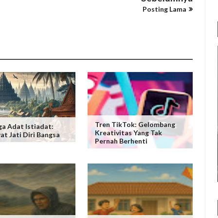
Posting Lama
Tren TikTok: Gelombang
a Adat Istiadat:
Kreativitas Yang Tak
t Jati Diri Bangsa
Pernah Berhenti