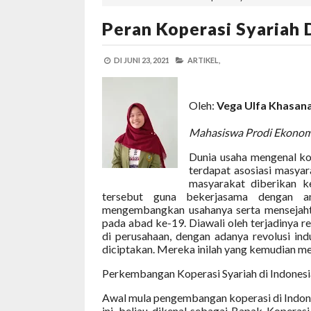
Peran Koperasi Syariah 
DI
JUNI 23, 2021
ARTIKEL,
Oleh:
Vega Ulfa Khasan
Mahasiswa Prodi Ekonom
Dunia usaha mengenal ko
terdapat asosiasi masyar
masyarakat diberikan k
tersebut guna bekerjasama dengan a
mengembangkan usahanya serta mensejahte
pada abad ke-19. Diawali oleh terjadinya rev
di perusahaan, dengan adanya revolusi ind
diciptakan. Mereka inilah yang kemudian men
Perkembangan Koperasi Syariah di Indonesi
Awal mula pengembangan koperasi di Indones
ini, beliau dikenal sebagai Bapak Koperas