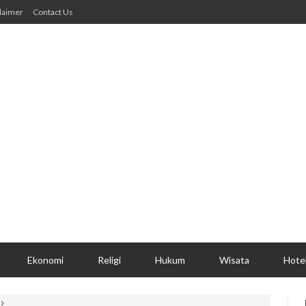
laimer
Contact Us
Ekonomi
Religi
Hukum
Wisata
Hote