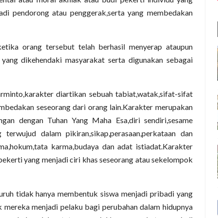
adi pendorong atau penggerak,serta yang membedakan
etika orang tersebut telah berhasil menyerap ataupun
an yang dikehendaki masyarakat serta digunakan sebagai
nto,karakter diartikan sebuah tabiat,watak,sifat-sifat
embedakan seseorang dari orang lain.Karakter merupakan
bungan dengan Tuhan Yang Maha Esa,diri sendiri,sesame
 terwujud dalam pikiran,sikap,perasaan,perkataan dan
a,hokum,tata karma,budaya dan adat istiadat.Karakter
pekerti yang menjadi ciri khas seseorang atau sekelompok
uruh tidak hanya membentuk siswa menjadi pribadi yang
k mereka menjadi pelaku bagi perubahan dalam hidupnya