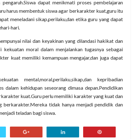
pengaruh.Siswa dapat menikmati proses pembelajaran
guru harus membentuk siswa agar berkarakter kuat,guru itu
apat meneladani sikap,perilaku,dan etika guru yang dapat
hari-hari.
mpunyai nilai dan keyakinan yang dilandasi hakikat dan
ai kekuatan moral dalam menjalankan tugasnya sebagai
rakter kuat memiliki kemampuan mengajar,dan juga dapat
uatan mental,moral,perilaku,sikap,dan kepribadian
es dalam kehidupan seseorang dimasa depan.Pendidikan
karakter kuat.Guru perlu memiliki karakter yang kuat dan
g berkarakter.Mereka tidak hanya menjadi pendidik dan
njadi teladan bagi siswa.