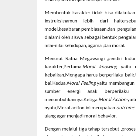
Membentuk karakter tidak bisa dilakukan 
instruksi,namun lebih dari halterse
model,kesabaran,pembiasaan,dan pengula
dialami oleh siswa sebagai bentuk pengal
nilai-nilai kehidupan, agama ,dan moral.
Menurut Ratna Megawangi ,pendiri Indon
karakter,Pertama,
Moral knowing
yaitu m
kebaikan.Mengapa harus berperilaku baik.
bai.Kedua,
Moral Feeling
yaitu membangun k
sumber energi anak berperilaku 
menumbuhkannya.Ketiga,
Moral Action
yait
nyata,Moral action ini merupakan
outcome
ulang agar menjadi moral behavior.
Dengan melalui tiga tahap tersebut ,pros