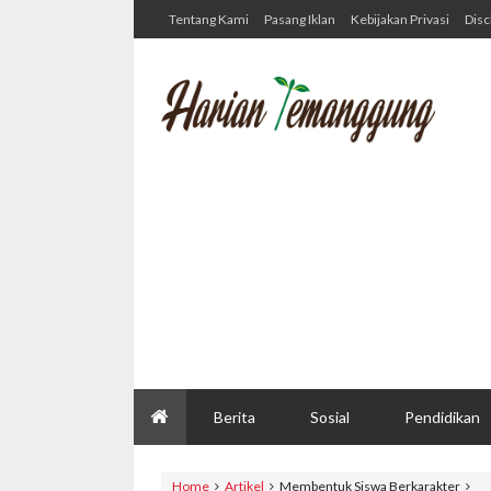
Tentang Kami
Pasang Iklan
Kebijakan Privasi
Disc
Berita
Sosial
Pendidikan
Home
Artikel
Membentuk Siswa Berkarakter