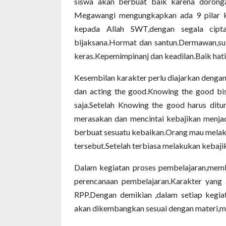
siswa akan berbuat baik karena dorongan
Megawangi mengungkapkan ada 9 pilar ka
kepada Allah SWT,dengan segala cipta
bijaksana.Hormat dan santun.Dermawan,suk
keras.Kepemimpinanj dan keadilan.Baik hati
Kesembilan karakter perlu diajarkan denga
dan acting the good.Knowing the good bis
saja.Setelah Knowing the good harus ditu
merasakan dan mencintai kebajikan menjad
berbuat sesuatu kebaikan.Orang mau melaku
tersebut.Setelah terbiasa melakukan kebaji
Dalam kegiatan proses pembelajaran,memb
perencanaan pembelajaran.Karakter yang 
RPP.Dengan demikian ,dalam setiap kegia
akan dikembangkan sesuai dengan materi,me