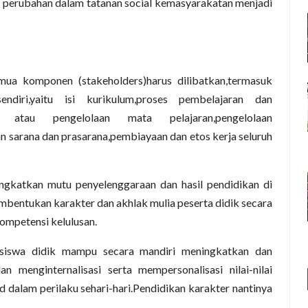
 perubahan dalam tatanan social kemasyarakatan menjadi
mua komponen (stakeholders)harus dilibatkan,termasuk
diri,yaitu isi kurikulum,proses pembelajaran dan
nan atau pengelolaan mata pelajaran,pengelolaan
n sarana dan prasarana,pembiayaan dan etos kerja seluruh
ngkatkan mutu penyelenggaraan dan hasil pendidikan di
bentukan karakter dan akhlak mulia peserta didik secara
kompetensi kelulusan.
 siswa didik mampu secara mandiri meningkatkan dan
 menginternalisasi serta mempersonalisasi nilai-nilai
d dalam perilaku sehari-hari.Pendidikan karakter nantinya