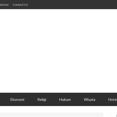
laimer
Contact Us
Ekonomi
Religi
Hukum
Wisata
Hote