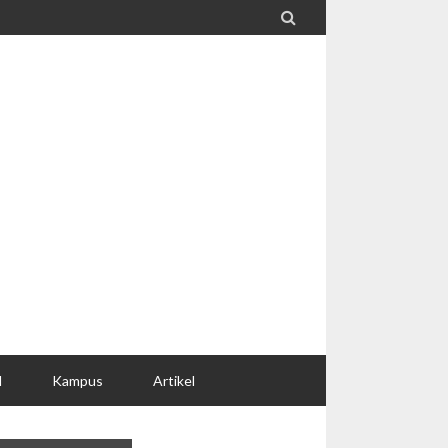

l
Kampus
Artikel