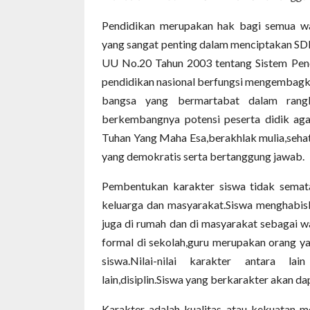
Pendidikan merupakan hak bagi semua wa
yang sangat penting dalam menciptakan SDM
UU No.20 Tahun 2003 tentang Sistem Pen
pendidikan nasional berfungsi mengembag
bangsa yang bermartabat dalam rangk
berkembangnya potensi peserta didik ag
Tuhan Yang Maha Esa,berakhlak mulia,sehat
yang demokratis serta bertanggung jawab.
Pembentukan karakter siswa tidak semata
keluarga dan masyarakat.Siswa menghabisk
juga di rumah dan di masyarakat sebagai 
formal di sekolah,guru merupakan orang y
siswa.Nilai-nilai karakter antara lai
lain,disiplin.Siswa yang berkarakter akan 
Karakter adalah kualitas atau kekuatan me