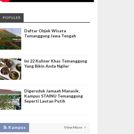
POPULER
Daftar Objek Wisata
Temanggung Jawa Tengah
Ini 22 Kuliner Khas Temanggung
Yang Bikin Anda Ngiler
Digeruduk Jamaah Manasik,
Kampus STAINU Temanggung
Seperti Lautan Putih
KEMBANGKAN SIM LAYANAN,
Kampus
View More
HADIRKAN TIM SEVIMA UNTUK