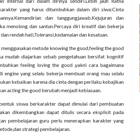
 internal dari dalam dirinya sendiri.Lebih jauh Ratna
rakter yang harus ditumbuhkan dalam diri siwa:Cinta
annya.Kemandirian dan tanggungjawab.Kejujuran dan
a menolong dan santun.Percaya diri kreatif dan bekerja
 dan rendah hati,Toleransi,kedamaian dan kesatuan.
n menggunakan metode knowing the good,feeling the good
a mudah diajarkan sebab pengetahuan bersifat kognitif
mbuhkan feeling loving the good ,yakni cara bagaimana
i engine yang selalu bekerja membuat orang mau selalu
kan kebaikan karena dia cinta dengan perilaku kebajikan
kan acting the good berubah menjadi kebiasaan.
entuk siswa berkarakter dapat dimulai dari pembuatan
akan dikembangkan dapat ditulis secara eksplisit pada
tan pembelajaran guru perlu menerapkan karakter yang
tode,dan strategi pembelajaran.