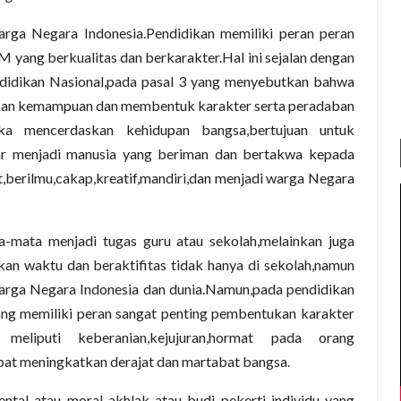
rga Negara Indonesia.Pendidikan memiliki peran peran
 yang berkualitas dan berkarakter.Hal ini sejalan dengan
didikan Nasional,pada pasal 3 yang menyebutkan bahwa
kan kemampuan dan membentuk karakter serta peradaban
a mencerdaskan kehidupan bangsa,bertujuan untuk
ar menjadi manusia yang beriman dan bertakwa kepada
,berilmu,cakap,kreatif,mandiri,dan menjadi warga Negara
-mata menjadi tugas guru atau sekolah,melainkan juga
an waktu dan beraktifitas tidak hanya di sekolah,namun
warga Negara Indonesia dan dunia.Namun,pada pendidikan
ang memiliki peran sangat penting pembentukan karakter
n meliputi keberanian,kejujuran,hormat pada orang
dapat meningkatkan derajat dan martabat bangsa.
ntal atau moral akhlak atau budi pekerti individu yang