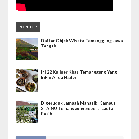
POPULER
Daftar Objek Wisata Temanggung Jawa
Tengah
Ini 22 Kuliner Khas Temanggung Yang
Bikin Anda Ngiler
Digeruduk Jamaah Manasik, Kampus
STAINU Temanggung Seperti Lautan
Putih