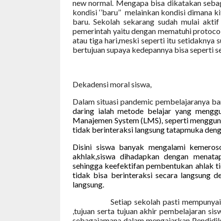
new normal. Mengapa bisa dikatakan seba
kondisi ‘’baru’’
melainkan kondisi dimana k
baru. Sekolah sekarang sudah mulai akti
pemerintah yaitu dengan mematuhi protoc
atau tiga hari,meski seperti itu setidaknya 
bertujuan supaya kedepannya bisa seperti se
Dekadensi moral siswa,
Dalam situasi pandemic pembelajaranya ba
daring ialah metode belajar yang menggu
Manajemen System (LMS), seperti menggun
tidak berinteraksi langsung tatapmuka deng
Disini siswa banyak mengalami kemeros
akhlak,siswa dihadapkan dengan menatap
sehingga keefektifan pembentukan ahlak ti
tidak bisa berinteraksi secara langsung
langsung.
Setiap sekolah pasti mempunya
,tujuan serta tujuan akhir pembelajaran si
sebagaiamana dalam mengajarkan Pendidika