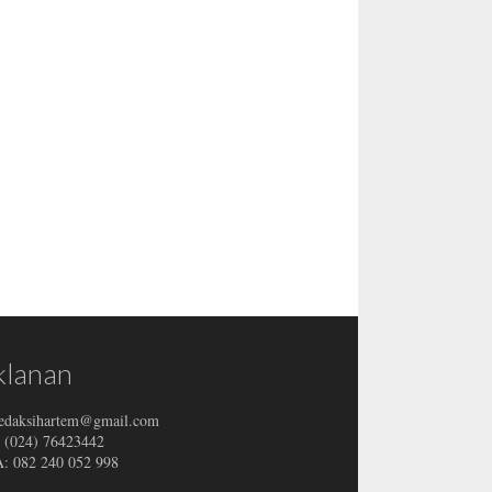
klanan
redaksihartem@gmail.com
: (024) 76423442
 082 240 052 998