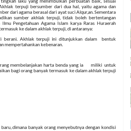
h tingkah laku yang menimbulkan perbuatan baik, sesuai
Akhlak terpuji bersumber dari dua hal, yaitu agama dan
mber dari agama berasal dari ayat suci Alqur,an. Sementara
adikan sumber akhlak terpuji, tidak boleh bertentangan
 Ilmu Pengetahuan Agama Islam karya Raras Huraerah
termasuk ke dalam akhlak terpuji, di antaranya:
ti berani. Akhlak terpuji ini ditunjukkan dalam
bentuk
dan mempertahankan kebenaran.
orang membelanjakan harta benda yang ia
miliki
untuk
kan bagi orang banyak termasuk ke dalam akhlak terpuji
i baru, dimana banyak orang menyebutnya dengan kondisi