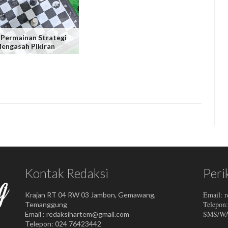
 Permainan Strategi
engasah Pikiran
Kontak Redaksi
Peri
Email: 
Krajan RT 04 RW 03 Jambon, Gemawang,
Telepon
Temanggung
SMS/WA:
Email : redaksihartem@gmail.com
Telepon: 024 76423442