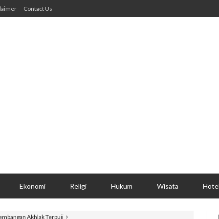
laimer
Contact Us
Ekonomi
Religi
Hukum
Wisata
Hote
embangan Akhlak Terpuji