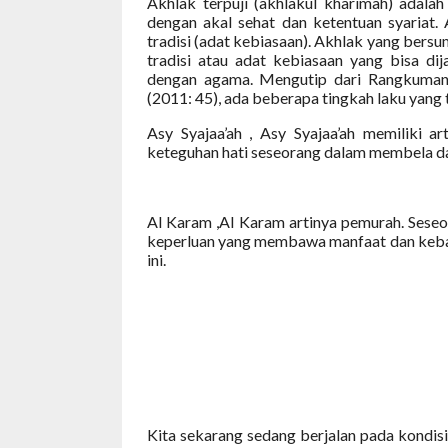
Akhlak terpuji (akhlakul kharimah) adala
dengan akal sehat dan ketentuan syariat. 
tradisi (adat kebiasaan). Akhlak yang bersu
tradisi atau adat kebiasaan yang bisa dij
dengan agama. Mengutip dari Rangkuman
(2011: 45), ada beberapa tingkah laku yang 
Asy Syajaa’ah , Asy Syajaa’ah memiliki ar
keteguhan hati seseorang dalam membela 
Al Karam ,Al Karam artinya pemurah. Sese
keperluan yang membawa manfaat dan kebai
ini.
Kita sekarang sedang berjalan pada kondis