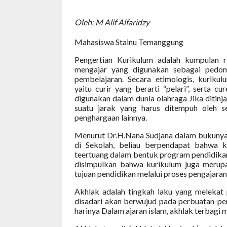
Oleh: M Alif Alfaridzy
Mahasiswa Stainu Temanggung
Pengertian Kurikulum adalah kumpulan r
mengajar yang digunakan sebagai pedoma
pembelajaran. Secara etimologis, kuriku
yaitu curir yang berarti “pelari”, serta cu
digunakan dalam dunia olahraga Jika ditinjau
suatu jarak yang harus ditempuh oleh s
penghargaan lainnya.
Menurut Dr.H.Nana Sudjana dalam bukuny
di Sekolah, beliau berpendapat bahwa 
teertuang dalam bentuk program pendidikan 
disimpulkan bahwa kurikulum juga merupa
tujuan pendidikan melalui proses pengajaran
Akhlak adalah tingkah laku yang melekat p
disadari akan berwujud pada perbuatan-pe
harinya Dalam ajaran islam, akhlak terbagi me