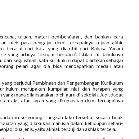
encana, tujuan, materi pembelajaran, dan bahkan cara
n oleh para pengajar demi tercapainya tujuan akhir
lum berasal dari kata yang diambil dari Bahasa Yunani
rere yang artinya “tempat berpacu”. Istilah ini dahulunya
 dari segi istilah, kata kurikulum dapat diartikan sebagai
eorang pelari agar dia bisa mendapatkan medali atau
a yang berjudul Pembinaan dan Pengembangan Kurikulum
kurikulum merupakan kumpulan niat dan harapan yang
yang mana dilaksanakan oleh guru di sekolah. Jadi, dapat
kan alat atau saran yang dirumuskan demi tercapainya
.
ada diri seseorang. Tingkah laku tersebut secara tidak
rbuatan yang dilakukan manusia dalam kehidupan sehari-
njadi dua jenis, yaitu akhlak terpuji dan akhlak tercela.