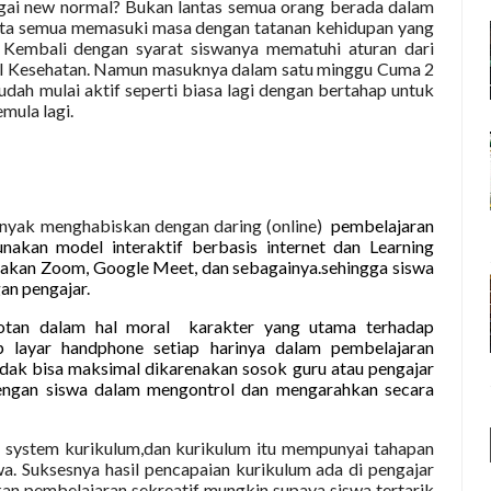
gai new normal? Bukan lantas semua orang berada dalam
ita semua memasuki masa dengan tatanan kehidupan yang
f Kembali dengan syarat siswanya mematuhi aturan dari
ol Kesehatan. Namun masuknya dalam satu minggu Cuma 2
sudah mulai aktif seperti biasa lagi dengan bertahap untuk
mula lagi.
nyak menghabiskan dengan daring (online)
pembelajaran
nakan model interaktif berbasis internet dan Learning
akan Zoom, Google Meet, dan sebagainya.sehingga siswa
an pengajar.
otan dalam hal moral
karakter yang utama terhadap
 layar handphone setiap harinya dalam pembelajaran
dak bisa maksimal dikarenakan sosok guru atau pengajar
 dengan siswa dalam mengontrol dan mengarahkan secara
i system kurikulum,dan kurikulum itu mempunyai tahapan
swa. Suksesnya hasil pencapaian kurikulum ada di pengajar
n pembelajaran sekreatif mungkin supaya siswa tertarik