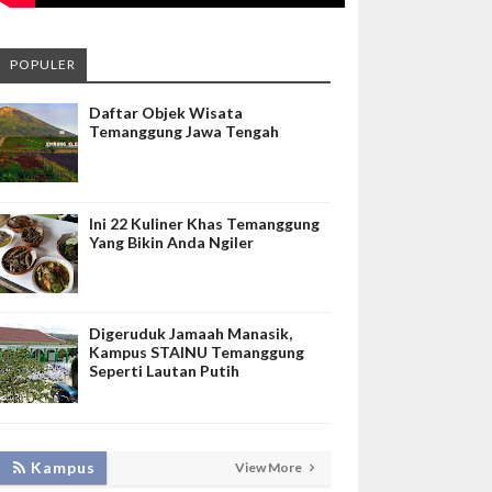
POPULER
Daftar Objek Wisata
Temanggung Jawa Tengah
Ini 22 Kuliner Khas Temanggung
Yang Bikin Anda Ngiler
Digeruduk Jamaah Manasik,
Kampus STAINU Temanggung
Seperti Lautan Putih
KEMBANGKAN SIM LAYANAN,
Kampus
View More
HADIRKAN TIM SEVIMA UNTUK