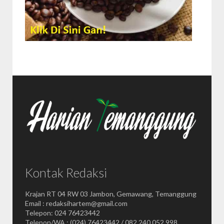
Kontak Redaksi
Krajan RT 04 RW 03 Jambon, Gemawang, Temanggung
Email : redaksihartem@gmail.com
Telepon: 024 76423442
Telepon/WA : (024) 76423442 / 082 240 052 998