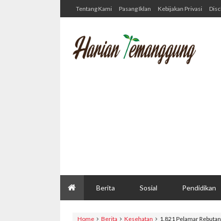
Tentang Kami
Pasang Iklan
Kebijakan Privasi
Disc
Berita
Sosial
Pendidikan
Home
Berita
Kesehatan
1.821 Pelamar Rebutan