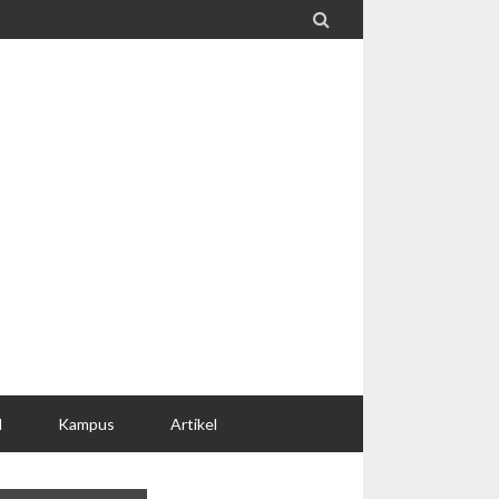

l
Kampus
Artikel