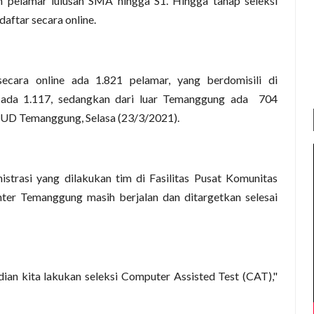
 pelamar lulusan SMA hingga S1. Hingga tahap seleksi
daftar secara online.
cara online ada 1.821 pelamar, yang berdomisili di
da 1.117, sedangkan dari luar Temanggung ada 704
RSUD Temanggung, Selasa (23/3/2021).
nistrasi yang dilakukan tim di Fasilitas Pusat Komunitas
r Temanggung masih berjalan dan ditargetkan selesai
udian kita lakukan seleksi Computer Assisted Test (CAT),"