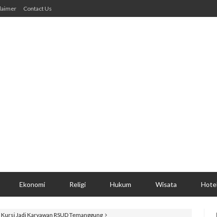
laimer
Contact Us
Ekonomi
Religi
Hukum
Wisata
Hote
 Kursi Jadi Karyawan RSUD Temanggung