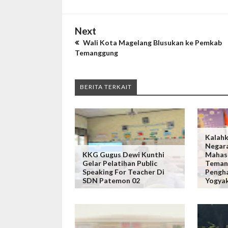
Next
Wali Kota Magelang Blusukan ke Pemkab
Temanggung
BERITA TERKAIT
Kalahk
Negara
KKG Gugus Dewi Kunthi
Mahas
Gelar Pelatihan Public
Teman
Speaking For Teacher Di
Pengha
SDN Patemon 02
Yogya