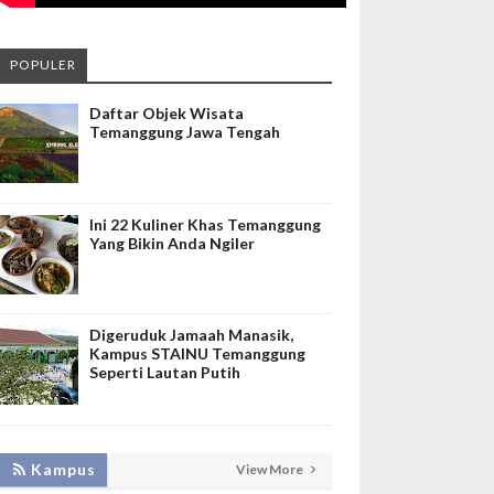
POPULER
Daftar Objek Wisata
Temanggung Jawa Tengah
Ini 22 Kuliner Khas Temanggung
Yang Bikin Anda Ngiler
Digeruduk Jamaah Manasik,
Kampus STAINU Temanggung
Seperti Lautan Putih
KEMBANGKAN SIM LAYANAN,
Kampus
View More
HADIRKAN TIM SEVIMA UNTUK