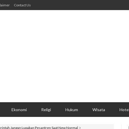
laimer
Contact Us
Ekonomi
Religi
Hukum
Wisata
Hote
rintah Jangan Lupakan Pesantren Saat New Normal