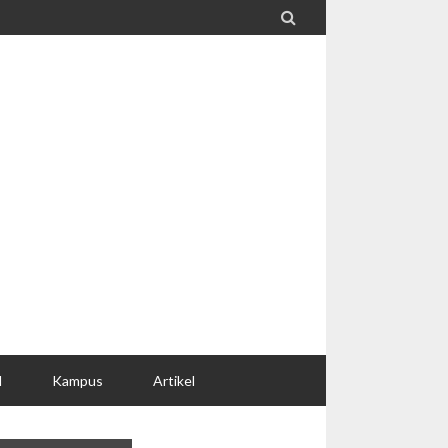

l
Kampus
Artikel