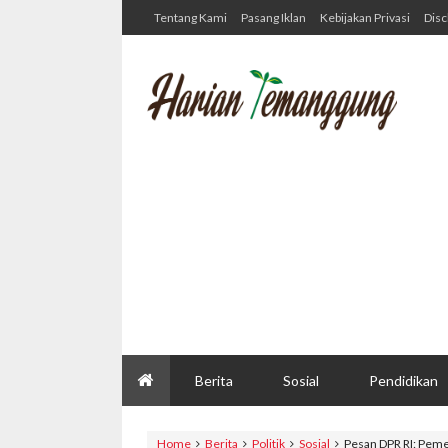
Tentang Kami
Pasang Iklan
Kebijakan Privasi
Disc
Berita
Sosial
Pendidikan
Home
Berita
Politik
Sosial
Pesan DPR RI: Peme