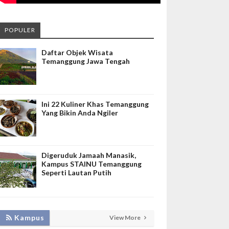
POPULER
Daftar Objek Wisata
Temanggung Jawa Tengah
Ini 22 Kuliner Khas Temanggung
Yang Bikin Anda Ngiler
Digeruduk Jamaah Manasik,
Kampus STAINU Temanggung
Seperti Lautan Putih
KEMBANGKAN SIM LAYANAN,
Kampus
View More
HADIRKAN TIM SEVIMA UNTUK