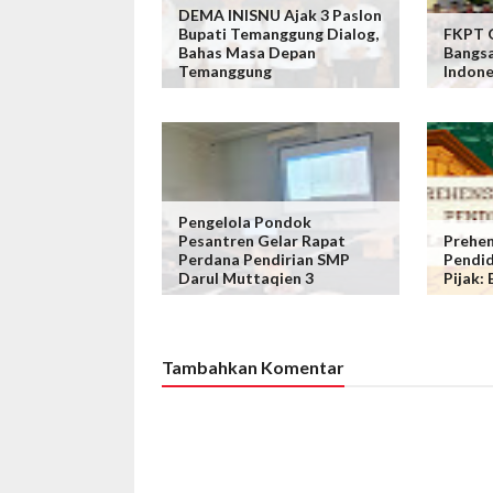
DEMA INISNU Ajak 3 Paslon
Bupati Temanggung Dialog,
FKPT 
Bahas Masa Depan
Bangsa
Temanggung
Indone
Pengelola Pondok
Pesantren Gelar Rapat
Prehen
Perdana Pendirian SMP
Pendid
Darul Muttaqien 3
Pijak:
Tambahkan Komentar