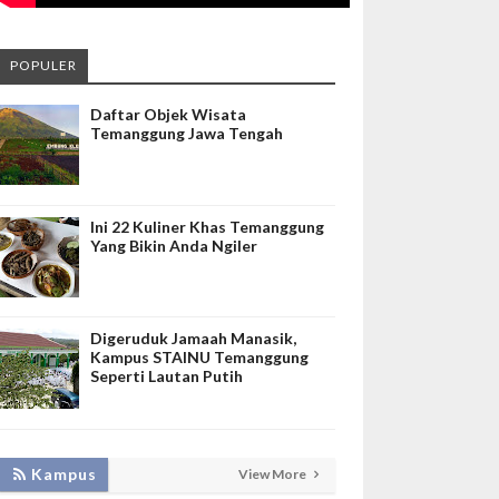
POPULER
Daftar Objek Wisata
Temanggung Jawa Tengah
Ini 22 Kuliner Khas Temanggung
Yang Bikin Anda Ngiler
Digeruduk Jamaah Manasik,
Kampus STAINU Temanggung
Seperti Lautan Putih
KEMBANGKAN SIM LAYANAN,
Kampus
View More
HADIRKAN TIM SEVIMA UNTUK