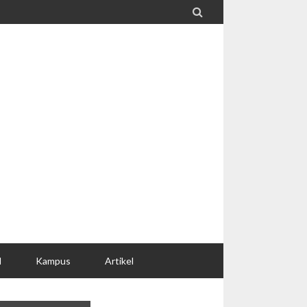

l
Kampus
Artikel