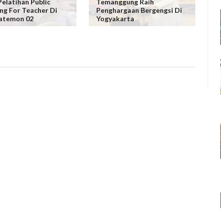
Pelatihan Public
Temanggung Raih
ng For Teacher Di
Penghargaan Bergengsi Di
atemon 02
Yogyakarta