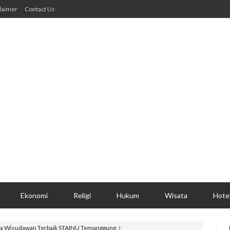
laimer
Contact Us
Ekonomi
Religi
Hukum
Wisata
Hote
iga Wisudawan Terbaik STAINU Temanggung