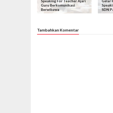
Speaking For Teacher Ajari
Gelar 
Guru Berkomunikasi
Speaki
Berwibawa
SDN P
Tambahkan Komentar