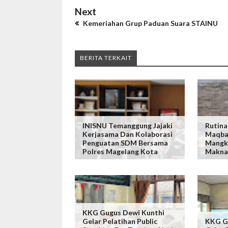
Next
Kemeriahan Grup Paduan Suara STAINU
BERITA TERKAIT
INISNU Temanggung Jajaki
Rutina
Kerjasama Dan Kolaborasi
Maqba
Penguatan SDM Bersama
Mangk
Polres Magelang Kota
Makna
KKG Gugus Dewi Kunthi
Gelar Pelatihan Public
KKG G