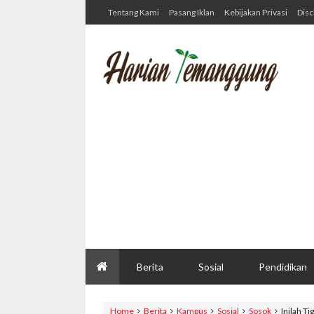
Tentang Kami
Pasang Iklan
Kebijakan Privasi
Disc
Berita
Sosial
Pendidikan
Home
Berita
Kampus
Sosial
Sosok
Inilah T