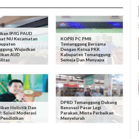
ikan IP/IG PAUD
mat NU Kecamatan
KOPRI PC PMII
bupaten
Temanggung Bersama
ggung, Wujudkan
Dengan Ketua PKK
dikan AUD
Kabupaten Temanggung
litas
Semeja Dan Menyapa
DPRD Temanggung Dukung
ikan Holistik Dan
Renovasi Pasar Legi
if: Solusi Moderasi
Parakan, Minta Perbaikan
 Pendidikan
Menyeluruh