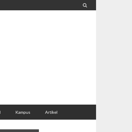

l
Kampus
Artikel