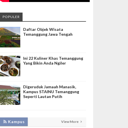
POPULER
Daftar Objek Wisata
Temanggung Jawa Tengah
Ini 22 Kuliner Khas Temanggung
Yang Bikin Anda Ngiler
Digeruduk Jamaah Manasik,
Kampus STAINU Temanggung
Seperti Lautan Putih
LAKUKAN BIMTEK RPL, INISNU
Kampus
View More
TEMANGGUNG SIAP FASILITASI