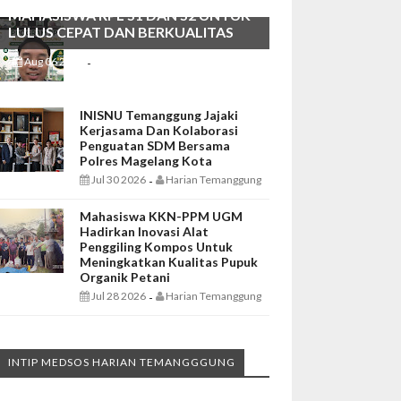
MAHASISWA RPL S1 DAN S2 UNTUK
LULUS CEPAT DAN BERKUALITAS
Aug 06 2026
Harian Temanggung
-
INISNU Temanggung Jajaki
Kerjasama Dan Kolaborasi
Penguatan SDM Bersama
Polres Magelang Kota
Jul 30 2026
Harian Temanggung
-
Mahasiswa KKN-PPM UGM
Hadirkan Inovasi Alat
Penggiling Kompos Untuk
Meningkatkan Kualitas Pupuk
Organik Petani
Jul 28 2026
Harian Temanggung
-
INTIP MEDSOS HARIAN TEMANGGGUNG