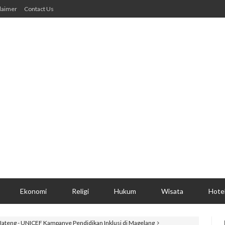
laimer
Contact Us
Ekonomi
Religi
Hukum
Wisata
Hote
 Jateng - UNICEF Kampanye Pendidikan Inklusi di Magelang