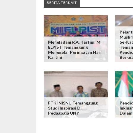
BERITA TERKAIT
Pelant
Musli
Meneladani R.A. Kartini: MI
Se-Ka
ELPIST Temanggung
Teman
Menggelar Peringatan Hari
Pendi
Kartini
Berkua
FTK INISNU Temanggung
Pendid
Studi Inspirasi Di
Inklus
Pedagogia UNY
Dalam