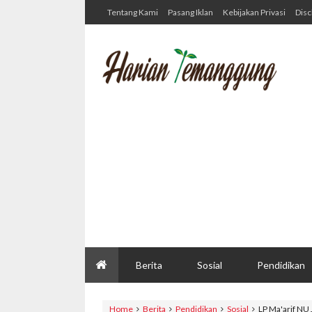
Tentang Kami
Pasang Iklan
Kebijakan Privasi
Disc
Berita
Sosial
Pendidikan
Home
Berita
Pendidikan
Sosial
LP Ma'arif NU