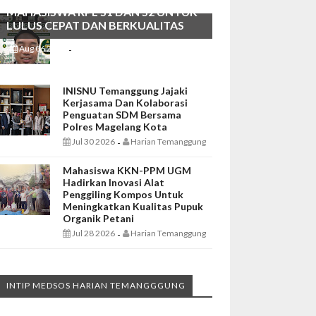
MAHASISWA RPL S1 DAN S2 UNTUK
LULUS CEPAT DAN BERKUALITAS
Aug 06 2026
Harian Temanggung
-
INISNU Temanggung Jajaki
Kerjasama Dan Kolaborasi
Penguatan SDM Bersama
Polres Magelang Kota
Jul 30 2026
Harian Temanggung
-
Mahasiswa KKN-PPM UGM
Hadirkan Inovasi Alat
Penggiling Kompos Untuk
Meningkatkan Kualitas Pupuk
Organik Petani
Jul 28 2026
Harian Temanggung
-
INTIP MEDSOS HARIAN TEMANGGGUNG