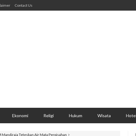
laimer
Contact Us
Ekonomi
Religi
Hukum
Wisata
Hote
M Mandiraja Teteskan Air Mata Perpisahan