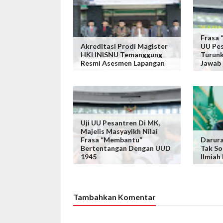
Frasa
Akreditasi Prodi Magister
UU Pes
HKI INISNU Temanggung
Turunk
Resmi Asesmen Lapangan
Jawab
Uji UU Pesantren Di MK,
Majelis Masyayikh Nilai
Frasa “Membantu”
Darura
Bertentangan Dengan UUD
Tak So
1945
Ilmiah
Tambahkan Komentar