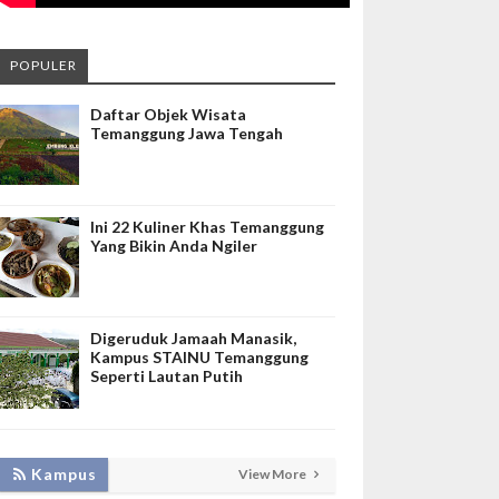
POPULER
Daftar Objek Wisata
Temanggung Jawa Tengah
Ini 22 Kuliner Khas Temanggung
Yang Bikin Anda Ngiler
Digeruduk Jamaah Manasik,
Kampus STAINU Temanggung
Seperti Lautan Putih
LAKUKAN BIMTEK RPL, INISNU
Kampus
View More
TEMANGGUNG SIAP FASILITASI