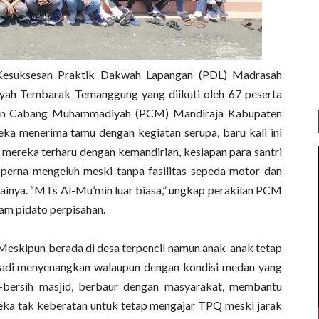
esuksesan Praktik Dakwah Lapangan (PDL) Madrasah
h Tembarak Temanggung yang diikuti oleh 67 peserta
nan Cabang Muhammadiyah (PCM) Mandiraja Kabupaten
eka menerima tamu dengan kegiatan serupa, baru kali ini
mereka terharu dengan kemandirian, kesiapan para santri
 perna mengeluh meski tanpa fasilitas sepeda motor dan
againya. “MTs Al-Mu’min luar biasa,” ungkap perakilan PCM
am pidato perpisahan.
 Meskipun berada di desa terpencil namun anak-anak tetap
di menyenangkan walaupun dengan kondisi medan yang
-bersih masjid, berbaur dengan masyarakat, membantu
ka tak keberatan untuk tetap mengajar TPQ meski jarak