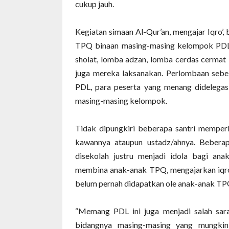
cukup jauh.
Kegiatan simaan Al-Qur’an, mengajar Iqro’,
TPQ binaan masing-masing kelompok PDL 
sholat, lomba adzan, lomba cerdas cermat 
juga mereka laksanakan. Perlombaan seb
PDL, para peserta yang menang didelega
masing-masing kelompok.
Tidak dipungkiri beberapa santri memperl
kawannya ataupun ustadz/ahnya. Beber
disekolah justru menjadi idola bagi an
membina anak-anak TPQ, mengajarkan iqro
belum pernah didapatkan ole anak-anak TPQ
“Memang PDL ini juga menjadi salah sar
bidangnya masing-masing yang mungkin