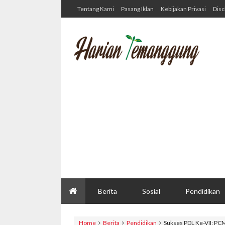
Tentang Kami
Pasang Iklan
Kebijakan Privasi
Disc
Berita
Sosial
Pendidikan
Home
Berita
Pendidikan
Sukses PDL Ke-VII: PC