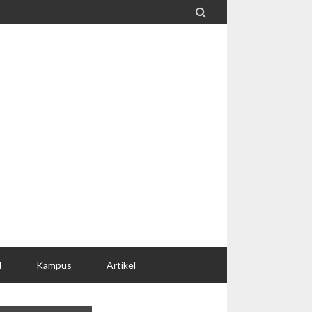

l
Kampus
Artikel