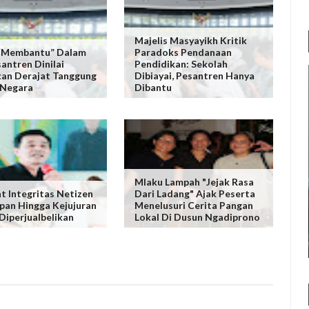
Majelis Masyayikh Kritik
 “Membantu” Dalam
Paradoks Pendanaan
antren Dinilai
Pendidikan: Sekolah
an Derajat Tanggung
Dibiayai, Pesantren Hanya
 Negara
Dibantu
Mlaku Lampah "Jejak Rasa
t Integritas Netizen
Dari Ladang" Ajak Peserta
pan Hingga Kejujuran
Menelusuri Cerita Pangan
 Diperjualbelikan
Lokal Di Dusun Ngadiprono