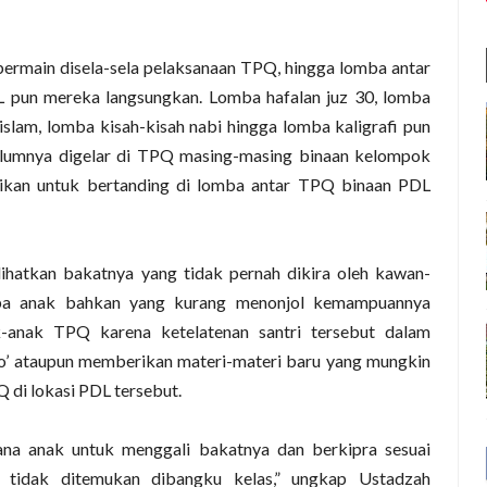
 bermain disela-sela pelaksanaan TPQ, hingga lomba antar
pun mereka langsungkan. Lomba hafalan juz 30, lomba
islam, lomba kisah-kisah nabi hingga lomba kaligrafi pun
elumnya digelar di TPQ masing-masing binaan kelompok
sikan untuk bertanding di lomba antar TPQ binaan PDL
ihatkan bakatnya yang tidak pernah dikira oleh kawan-
apa anak bahkan yang kurang menonjol kemampuannya
ak-anak TPQ karena ketelatenan santri tersebut dalam
’ ataupun memberikan materi-materi baru yang mungkin
 di lokasi PDL tersebut.
ana anak untuk menggali bakatnya dan berkipra sesuai
 tidak ditemukan dibangku kelas,” ungkap Ustadzah