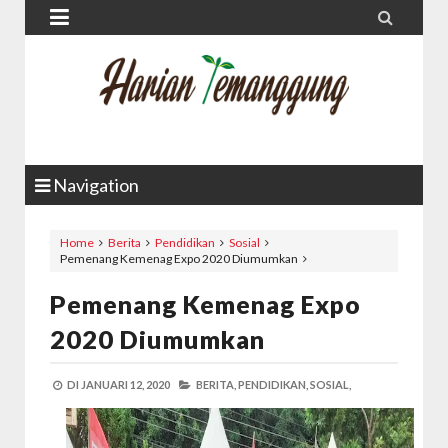


Navigation
Home
Berita
Pendidikan
Sosial
Pemenang Kemenag Expo 2020 Diumumkan
Pemenang Kemenag Expo
2020 Diumumkan
DI
JANUARI 12, 2020
BERITA,
PENDIDIKAN,
SOSIAL,