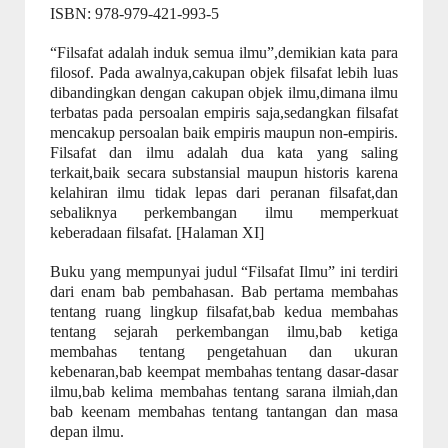
ISBN: 978-979-421-993-5
“Filsafat adalah induk semua ilmu”,demikian kata para
filosof. Pada awalnya,cakupan objek filsafat lebih luas
dibandingkan dengan cakupan objek ilmu,dimana ilmu
terbatas pada persoalan empiris saja,sedangkan filsafat
mencakup persoalan baik empiris maupun non-empiris.
Filsafat dan ilmu adalah dua kata yang saling
terkait,baik secara substansial maupun historis karena
kelahiran ilmu tidak lepas dari peranan filsafat,dan
sebaliknya perkembangan ilmu memperkuat
keberadaan filsafat. [Halaman XI]
Buku yang mempunyai judul “Filsafat Ilmu” ini terdiri
dari enam bab pembahasan. Bab pertama membahas
tentang ruang lingkup filsafat,bab kedua membahas
tentang sejarah perkembangan ilmu,bab ketiga
membahas tentang pengetahuan dan ukuran
kebenaran,bab keempat membahas tentang dasar-dasar
ilmu,bab kelima membahas tentang sarana ilmiah,dan
bab keenam membahas tentang tantangan dan masa
depan ilmu.