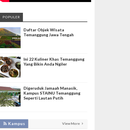
POPULER
Daftar Objek Wisata
Temanggung Jawa Tengah
Ini 22 Kuliner Khas Temanggung
Yang Bikin Anda Ngiler
Digeruduk Jamaah Manasik,
Kampus STAINU Temanggung
Seperti Lautan Putih
KEMBANGKAN SIM LAYANAN,
Kampus
View More
HADIRKAN TIM SEVIMA UNTUK