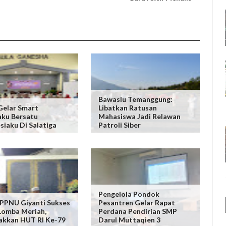
Bawaslu Temanggung:
Gelar Smart
Libatkan Ratusan
ku Bersatu
Mahasiswa Jadi Relawan
siaku Di Salatiga
Patroli Siber
Pengelola Pondok
PPNU Giyanti Sukses
Pesantren Gelar Rapat
Lomba Meriah,
Perdana Pendirian SMP
akkan HUT RI Ke-79
Darul Muttaqien 3