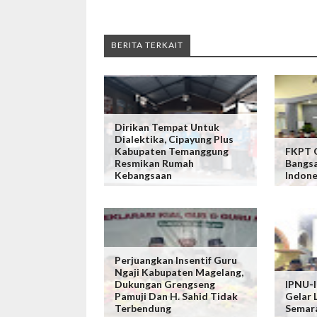
BERITA TERKAIT
Dirikan Tempat Untuk
Dialektika, Cipayung Plus
Kabupaten Temanggung
FKPT 
Resmikan Rumah
Bangsa
Kebangsaan
Indone
Perjuangkan Insentif Guru
Ngaji Kabupaten Magelang,
Dukungan Grengseng
IPNU-I
Pamuji Dan H. Sahid Tidak
Gelar 
Terbendung
Semar