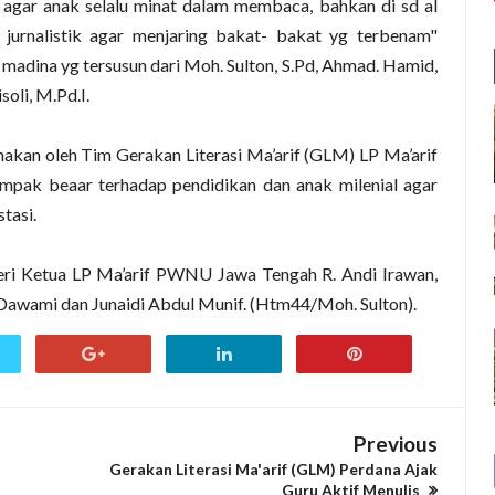
 agar anak selalu minat dalam membaca, bahkan di sd al
 jurnalistik agar menjaring bakat- bakat yg terbenam"
al madina yg tersusun dari Moh. Sulton, S.Pd, Ahmad. Hamid,
soli, M.Pd.I.
nakan oleh Tim Gerakan Literasi Ma’arif (GLM) LP Ma’arif
k beaar terhadap pendidikan dan anak milenial agar
tasi.
eri Ketua LP Ma’arif PWNU Jawa Tengah R. Andi Irawan,
Dawami dan Junaidi Abdul Munif. (Htm44/Moh. Sulton).
Previous
Gerakan Literasi Ma'arif (GLM) Perdana Ajak
Guru Aktif Menulis