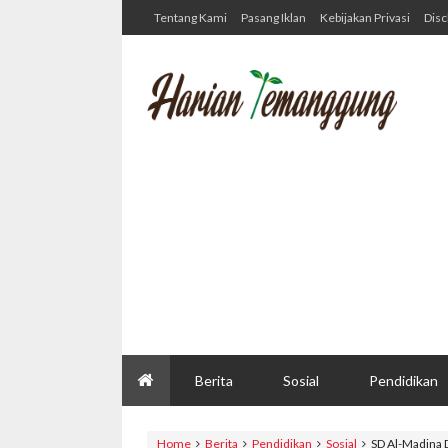
Tentang Kami
Pasang Iklan
Kebijakan Privasi
Disc
Berita
Sosial
Pendidikan
Home
Berita
Pendidikan
Sosial
SD Al-Madina D