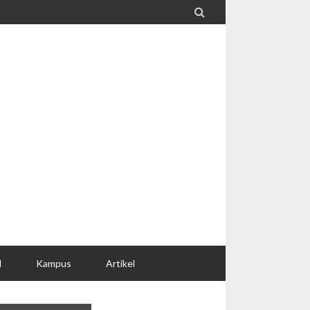

l
Kampus
Artikel