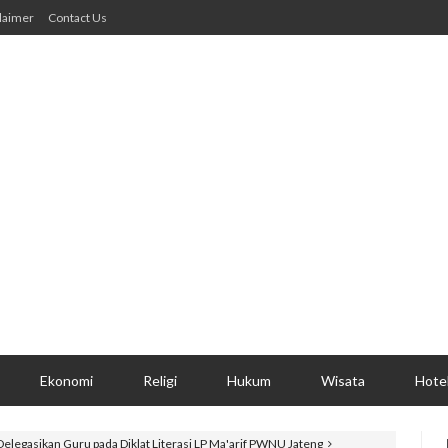
laimer
Contact Us
Ekonomi
Religi
Hukum
Wisata
Hote
elegasikan Guru pada Diklat Literasi LP Ma'arif PWNU Jateng