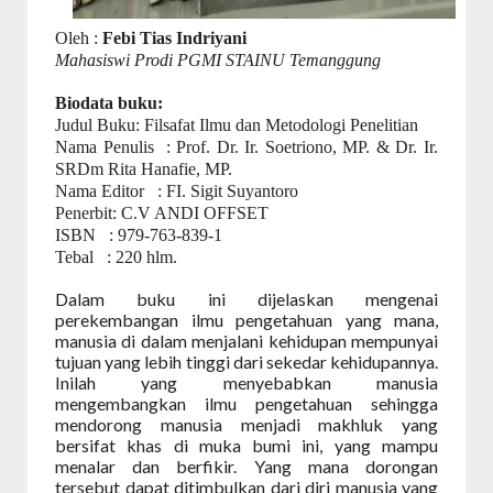
Oleh :
Febi Tias Indriyani
Mahasiswi Prodi PGMI STAINU Temanggung
Biodata buku:
Judul Buku: Filsafat Ilmu dan Metodologi Penelitian
Nama Penulis
: Prof. Dr. Ir. Soetriono, MP. & Dr. Ir.
SRDm Rita Hanafie, MP.
Nama Editor
: FI. Sigit Suyantoro
Penerbit: C.V ANDI OFFSET
ISBN
: 979-763-839-1
Tebal
: 220 hlm.
Dalam buku ini dijelaskan mengenai
perekembangan ilmu pengetahuan yang mana,
manusia di dalam menjalani kehidupan mempunyai
tujuan yang lebih tinggi dari sekedar kehidupannya.
Inilah yang menyebabkan manusia
mengembangkan ilmu pengetahuan sehingga
mendorong manusia menjadi makhluk yang
bersifat khas di muka bumi ini, yang mampu
menalar dan berfikir. Yang mana dorongan
tersebut dapat ditimbulkan dari diri manusia yang