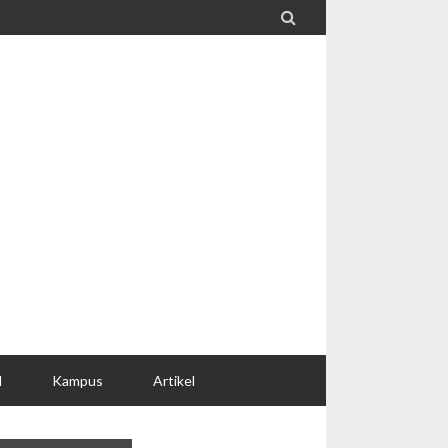

l
Kampus
Artikel