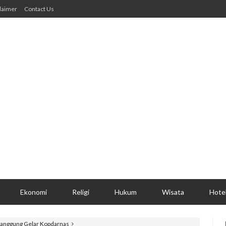
laimer
Contact Us
Ekonomi
Religi
Hukum
Wisata
Hote
manggung Gelar Kopdarnas