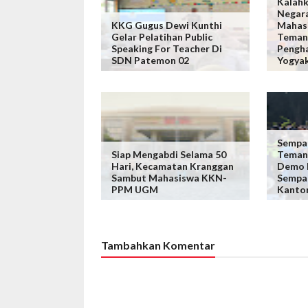
Kalahk
Negara
KKG Gugus Dewi Kunthi
Mahas
Gelar Pelatihan Public
Teman
Speaking For Teacher Di
Pengha
SDN Patemon 02
Yogya
Sempa
Siap Mengabdi Selama 50
Teman
Hari, Kecamatan Kranggan
Demo D
Sambut Mahasiswa KKN-
Sempa
PPM UGM
Kanto
Tambahkan Komentar