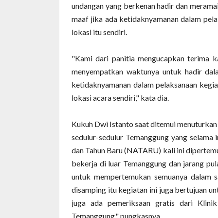
undangan yang berkenan hadir dan meramaik
maaf jika ada ketidaknyamanan dalam pelaks
lokasi itu sendiri.
"Kami dari panitia mengucapkan terima k
menyempatkan waktunya untuk hadir dala
ketidaknyamanan dalam pelaksanaan kegiata
lokasi acara sendiri," kata dia.
Kukuh Dwi Istanto saat ditemui menuturkan
sedulur-sedulur Temanggung yang selama in
dan Tahun Baru (NATARU) kali ini dipertemu
bekerja di luar Temanggung dan jarang pu
untuk mempertemukan semuanya dalam sat
disamping itu kegiatan ini juga bertujuan u
juga ada pemeriksaan gratis dari Klin
Temanggung." pungkasnya.