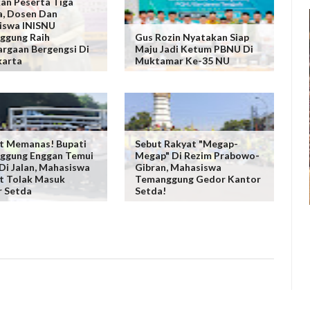
an Peserta Tiga
, Dosen Dan
iswa INISNU
ggung Raih
Gus Rozin Nyatakan Siap
rgaan Bergengsi Di
Maju Jadi Ketum PBNU Di
karta
Muktamar Ke-35 NU
t Memanas! Bupati
Sebut Rakyat "Megap-
ggung Enggan Temui
Megap" Di Rezim Prabowo-
i Jalan, Mahasiswa
Gibran, Mahasiswa
t Tolak Masuk
Temanggung Gedor Kantor
r Setda
Setda!