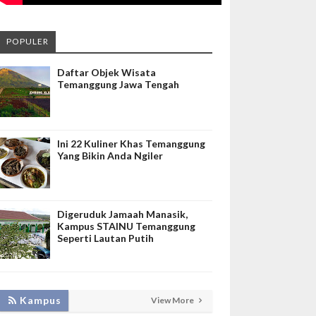
POPULER
Daftar Objek Wisata
Temanggung Jawa Tengah
Ini 22 Kuliner Khas Temanggung
Yang Bikin Anda Ngiler
Digeruduk Jamaah Manasik,
Kampus STAINU Temanggung
Seperti Lautan Putih
KEMBANGKAN SIM LAYANAN,
Kampus
View More
HADIRKAN TIM SEVIMA UNTUK