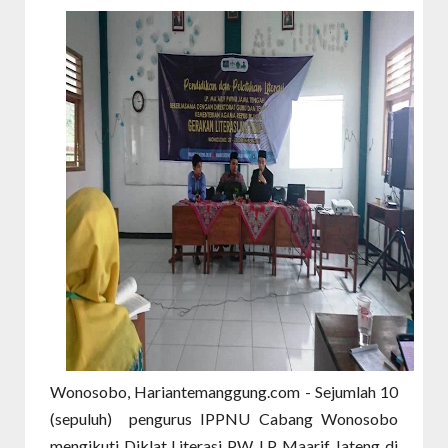
Wonosobo, Hariantemanggung.com - Sejumlah 10
(sepuluh) pengurus IPPNU Cabang Wonosobo
mengikuti Diklat Literasi PW. LP Maarif Jateng di