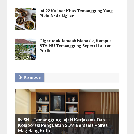
Ini 22 Kuliner Khas Temanggung Yang
Bikin Anda Ngiler
Digeruduk Jamaah Manasik, Kampus
STAINU Temanggung Seperti Lautan
Putih
Kampus
INISNU Temanggung Jajaki Kerjasama Dan
Kolaborasi Penguatan SDM Bersama Polres
Magelang Kota