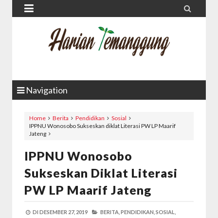


Navigation
Home
Berita
Pendidikan
Sosial
IPPNU Wonosobo Sukseskan diklat Literasi PW LP Maarif
Jateng
IPPNU Wonosobo
Sukseskan Diklat Literasi
PW LP Maarif Jateng
DI
DESEMBER 27, 2019
BERITA,
PENDIDIKAN,
SOSIAL,