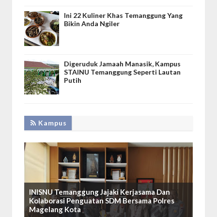
Ini 22 Kuliner Khas Temanggung Yang
Bikin Anda Ngiler
Digeruduk Jamaah Manasik, Kampus
STAINU Temanggung Seperti Lautan
Putih
Kampus
INISNU Temanggung Jajaki Kerjasama Dan
Kolaborasi Penguatan SDM Bersama Polres
Magelang Kota