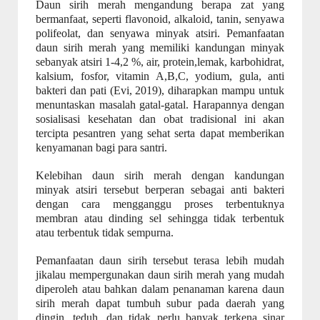
Daun sirih merah mengandung berapa zat yang
bermanfaat, seperti flavonoid, alkaloid, tanin, senyawa
polifeolat, dan senyawa minyak atsiri. Pemanfaatan
daun sirih merah yang memiliki kandungan minyak
sebanyak atsiri 1-4,2 %, air, protein,lemak, karbohidrat,
kalsium, fosfor, vitamin A,B,C, yodium, gula, anti
bakteri dan pati (Evi, 2019), diharapkan mampu untuk
menuntaskan masalah gatal-gatal. Harapannya dengan
sosialisasi kesehatan dan obat tradisional ini akan
tercipta pesantren yang sehat serta dapat memberikan
kenyamanan bagi para santri.
Kelebihan daun sirih merah dengan kandungan
minyak atsiri tersebut berperan sebagai anti bakteri
dengan cara mengganggu proses terbentuknya
membran atau dinding sel sehingga tidak terbentuk
atau terbentuk tidak sempurna.
Pemanfaatan daun sirih tersebut terasa lebih mudah
jikalau mempergunakan daun sirih merah yang mudah
diperoleh atau bahkan dalam penanaman karena daun
sirih merah dapat tumbuh subur pada daerah yang
dingin, teduh, dan tidak perlu banyak terkena sinar