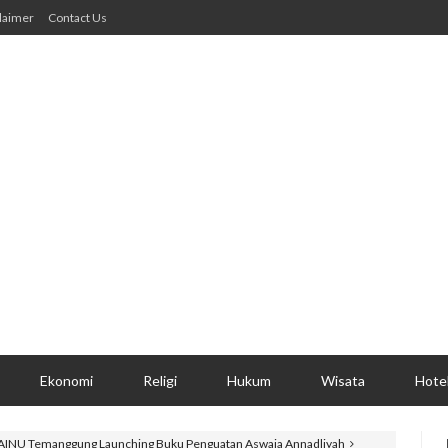
laimer
Contact Us
Ekonomi
Religi
Hukum
Wisata
Hote
AINU Temanggung Launching Buku Penguatan Aswaja Annadliyah