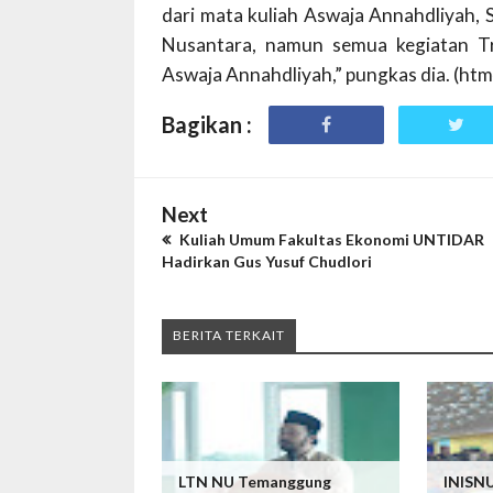
dari mata kuliah Aswaja Annahdliyah,
Nusantara, namun semua kegiatan Tr
Aswaja Annahdliyah,” pungkas dia. (ht
Bagikan :
Next
Kuliah Umum Fakultas Ekonomi UNTIDAR
Hadirkan Gus Yusuf Chudlori
BERITA TERKAIT
LTN NU Temanggung
INISN