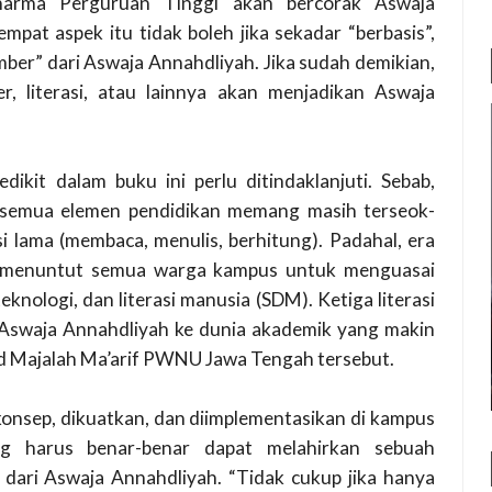
dharma Perguruan Tinggi akan bercorak Aswaja
at aspek itu tidak boleh jika sekadar “berbasis”,
ber” dari Aswaja Annahdliyah. Jika sudah demikian,
, literasi, atau lainnya akan menjadikan Aswaja
edikit dalam buku ini perlu ditindaklanjuti. Sebab,
semua elemen pendidikan memang masih terseok-
 lama (membaca, menulis, berhitung). Padahal, era
5.0 menuntut semua warga kampus untuk menguasai
i teknologi, dan literasi manusia (SDM). Ketiga literasi
 Aswaja Annahdliyah ke dunia akademik yang makin
red Majalah Ma’arif PWNU Jawa Tengah tersebut.
 dikonsep, dikuatkan, dan diimplementasikan di kampus
g harus benar-benar dapat melahirkan sebuah
dari Aswaja Annahdliyah. “Tidak cukup jika hanya