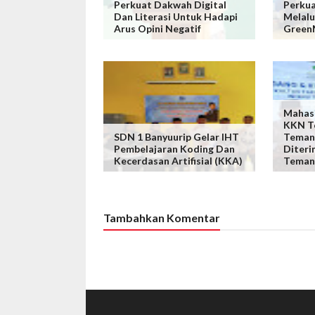
Perkuat Dakwah Digital
Perku
Dan Literasi Untuk Hadapi
Melalu
Arus Opini Negatif
Green
Mahas
KKN Te
SDN 1 Banyuurip Gelar IHT
Teman
Pembelajaran Koding Dan
Diteri
Kecerdasan Artifisial (KKA)
Teman
Tambahkan Komentar