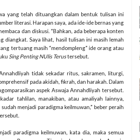
a yang telah dituangkan dalam bentuk tulisan ini
umber literasi. Harapan saya, ada ide-ide bernas yang
 membaca dan diskusi. “Bahkan, ada beberapa konten
iangkat. Saya lihat, hasil tulisan ini masih lemah
e yang tertuang masih “mendompleng” ide orang atau
buku
Sing Penting NUlis Terus
tersebut.
nahdliyah tidak sekadar ritus, sakramen, liturgi,
komprehensif pada akidah, fikrah, dan harakah. Dalam
mengomparasikan aspek Aswaja Annahdliyah tersebut.
kadar tahlilan, manakiban, atau amaliyah lainnya,
, sudah menjadi paradigma keilmuwan,” beber peraih
ersebut.
njadi paradigma keilmuwan, kata dia, maka semua