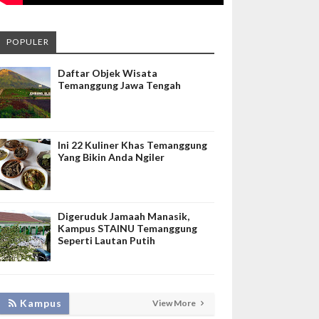
POPULER
Daftar Objek Wisata
Temanggung Jawa Tengah
Ini 22 Kuliner Khas Temanggung
Yang Bikin Anda Ngiler
Digeruduk Jamaah Manasik,
Kampus STAINU Temanggung
Seperti Lautan Putih
KEMBANGKAN SIM LAYANAN,
Kampus
View More
HADIRKAN TIM SEVIMA UNTUK