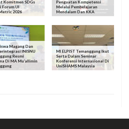
at Komitmen SDGs
Penguatan Kompetensi
i Forum UI
Melalui Pembelajaran
Metric 2026
Mendalam Dan KKA
iswa Magang Dan
rintegrasi INISNU
MI ELPIST Temanggung Ikut
ggung Resmi
Serta Dalam Seminar
ma Di MA Mu’allimin
Konferensi Internasional Di
ggung
UniSHAMS Malaysia