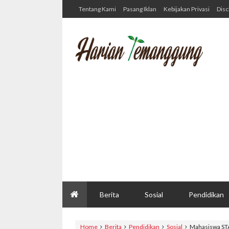
Tentang Kami
Pasang Iklan
Kebijakan Privasi
Disc
Berita
Sosial
Pendidikan
Home
Berita
Pendidikan
Sosial
Mahasiswa ST