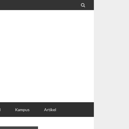

l
Kampus
Artikel