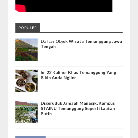
POPULER
Daftar Objek Wisata Temanggung Jawa
Tengah
Ini 22 Kuliner Khas Temanggung Yang
Bikin Anda Ngiler
Digeruduk Jamaah Manasik, Kampus
STAINU Temanggung Seperti Lautan
Putih