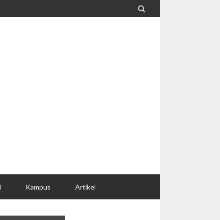

l
Kampus
Artikel