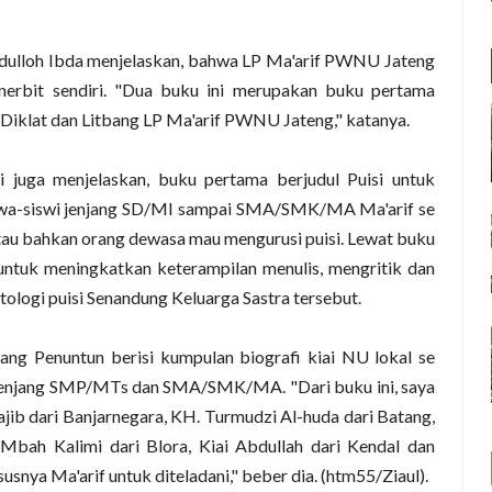
idulloh Ibda menjelaskan, bahwa LP Ma'arif PWNU Jateng
nerbit sendiri. "Dua buku ini merupakan buku pertama
 Diklat dan Litbang LP Ma'arif PWNU Jateng," katanya.
i juga menjelaskan, buku pertama berjudul Puisi untuk
siswa-siswi jenjang SD/MI sampai SMA/SMK/MA Ma'arif se
 atau bahkan orang dewasa mau mengurusi puisi. Lewat buku
untuk meningkatkan keterampilan menulis, mengritik dan
ntologi puisi Senandung Keluarga Sastra tersebut.
ng Penuntun berisi kumpulan biografi kiai NU lokal se
 jenjang SMP/MTs dan SMA/SMK/MA. "Dari buku ini, saya
b dari Banjarnegara, KH. Turmudzi Al-huda dari Batang,
Mbah Kalimi dari Blora, Kiai Abdullah dari Kendal dan
usnya Ma'arif untuk diteladani," beber dia. (htm55/Ziaul).