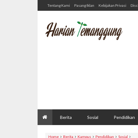
Tentang Kami
Pasang Iklan
Kebijakan Privasi
Disc
Berita
Sosial
Pendidikan
Home
Berita
Kampus
Pendidikan
Sosial