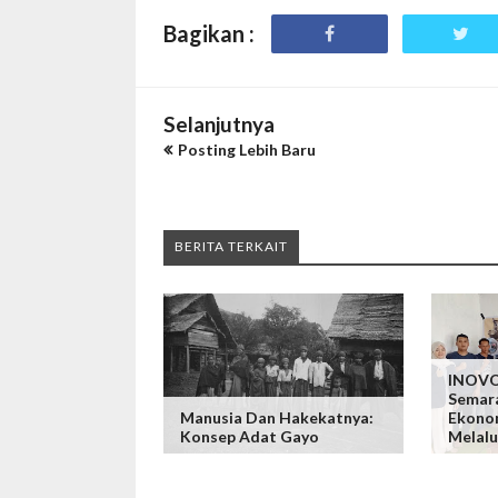
Bagikan :
Selanjutnya
Posting Lebih Baru
BERITA TERKAIT
INOVO
Semar
Manusia Dan Hakekatnya:
Ekono
Konsep Adat Gayo
Melalu