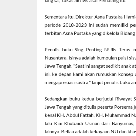
langka," tukas aktivis asal Pemalang itu.
Sementara itu, Direktur Asna Pustaka Ham
periode 2018-2023 ini sudah memiliki pe
terbitan Asna Pustaka yang dikelola Bidang
Penulis buku Sing Penting NUlis Terus in
Nusantara. Isinya adalah kumpulan puisi 
Jawa Tengah. "Saat ini sangat sedikit anak
ini, ke depan kami akan rumuskan konsep 
mengapresiasi sastra," lanjut penulis buku a
Sedangkan buku kedua berjudul Riwayat Sa
Jawa Tengah yang ditulis peserta Porsema
kenal KH. Abdul Fattah, KH. Muhammad Naji
lalu Kiai Khubaidi Usman dari Banyumas, 
lainnya. Beliau adalah kekayaan NU dan khus