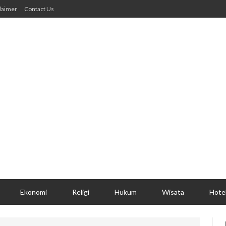
laimer
Contact Us
Ekonomi
Religi
Hukum
Wisata
Hote