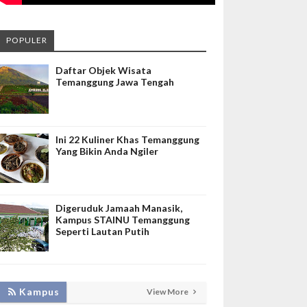
POPULER
Daftar Objek Wisata
Temanggung Jawa Tengah
Ini 22 Kuliner Khas Temanggung
Yang Bikin Anda Ngiler
Digeruduk Jamaah Manasik,
Kampus STAINU Temanggung
Seperti Lautan Putih
KEMBANGKAN SIM LAYANAN,
Kampus
View More
HADIRKAN TIM SEVIMA UNTUK