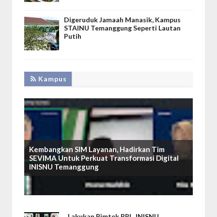
Digeruduk Jamaah Manasik, Kampus
STAINU Temanggung Seperti Lautan
Putih
Kampus
Kembangkan SIM Layanan, Hadirkan Tim
SEVIMA Untuk Perkuat Transformasi Digital
INISNU Temanggung
Lakukan Bimtek RPL, INISNU