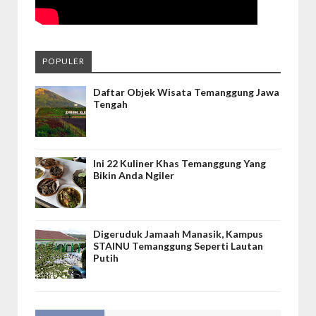
POPULER
Daftar Objek Wisata Temanggung Jawa
Tengah
Ini 22 Kuliner Khas Temanggung Yang
Bikin Anda Ngiler
Digeruduk Jamaah Manasik, Kampus
STAINU Temanggung Seperti Lautan
Putih