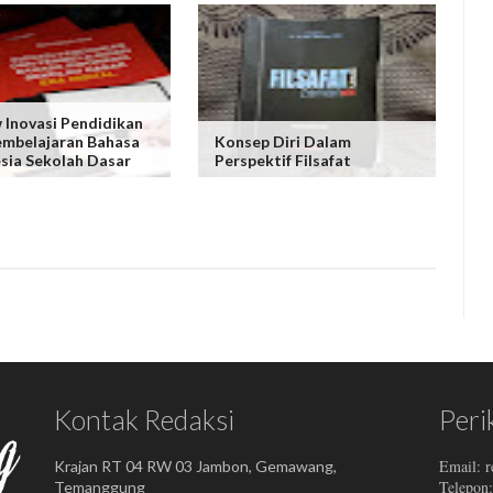
 Inovasi Pendidikan
mbelajaran Bahasa
Konsep Diri Dalam
sia Sekolah Dasar
Perspektif Filsafat
Kontak Redaksi
Peri
Email: 
Krajan RT 04 RW 03 Jambon, Gemawang,
Telepon
Temanggung