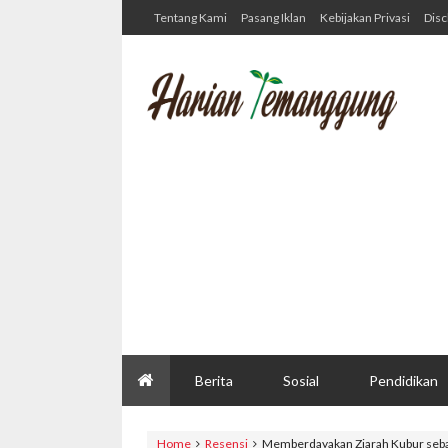
Tentang Kami
Pasang Iklan
Kebijakan Privasi
Disc
Berita
Sosial
Pendidikan
Home
Resensi
Memberdayakan Ziarah Kubur sebag