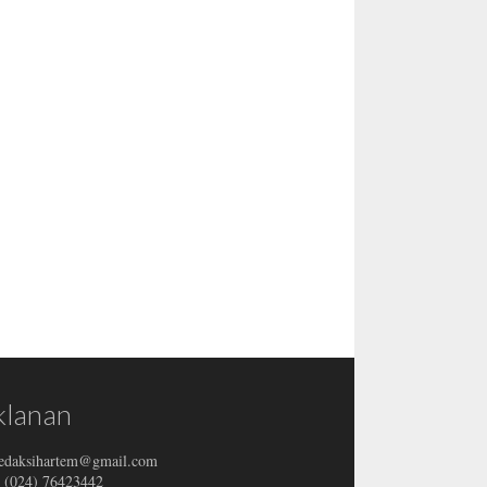
klanan
redaksihartem@gmail.com
: (024) 76423442