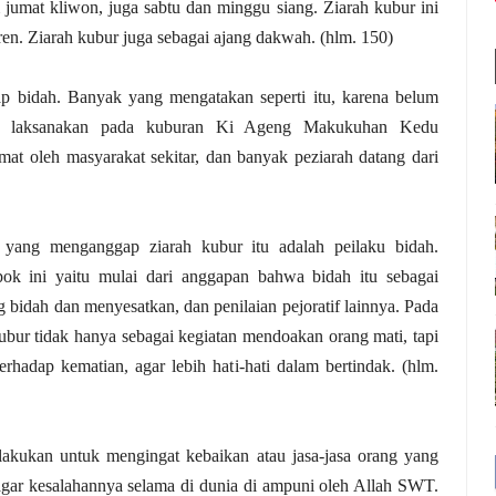
umat kliwon, juga sabtu dan minggu siang. Ziarah kubur ini
ren. Ziarah kubur juga sebagai ajang dakwah. (hlm. 150)
gap bidah. Banyak yang mengatakan seperti itu, karena belum
h di laksanakan pada kuburan Ki Ageng Makukuhan Kedu
t oleh masyarakat sekitar, dan banyak peziarah datang dari
ang menganggap ziarah kubur itu adalah peilaku bidah.
ok ini yaitu mulai dari anggapan bahwa bidah itu sebagai
g bidah dan menyesatkan, dan penilaian pejoratif lainnya. Pada
ubur tidak hanya sebagai kegiatan mendoakan orang mati, tapi
rhadap kematian, agar lebih hati-hati dalam bertindak. (hlm.
akukan untuk mengingat kebaikan atau jasa-jasa orang yang
gar kesalahannya selama di dunia di ampuni oleh Allah SWT.