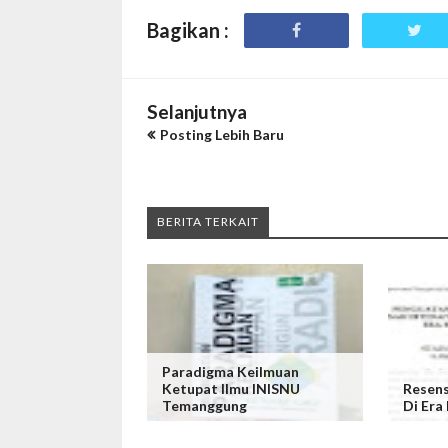
Bagikan :
Selanjutnya
Posting Lebih Baru
BERITA TERKAIT
Paradigma Keilmuan
Ketupat Ilmu INISNU
Resens
Temanggung
Di Era 