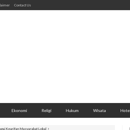
laimer
Contact Us
Ekonomi
Religi
Hukum
Wisata
Hote
ai Kearifan Masyarakat Lokal