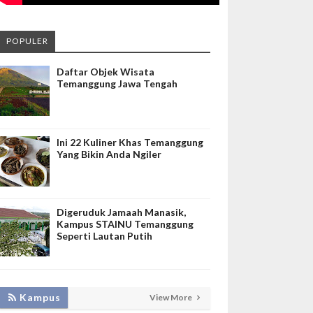
POPULER
Daftar Objek Wisata
Temanggung Jawa Tengah
Ini 22 Kuliner Khas Temanggung
Yang Bikin Anda Ngiler
Digeruduk Jamaah Manasik,
Kampus STAINU Temanggung
Seperti Lautan Putih
KEMBANGKAN SIM LAYANAN,
Kampus
View More
HADIRKAN TIM SEVIMA UNTUK