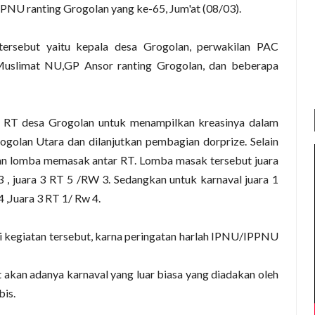
NU ranting Grogolan yang ke-65, Jum'at (08/03).
ersebut yaitu kepala desa Grogolan, perwakilan PAC
Muslimat NU,GP Ansor ranting Grogolan, dan beberapa
an RT desa Grogolan untuk menampilkan kreasinya dalam
rogolan Utara dan dilanjutkan pembagian dorprize. Selain
kan lomba memasak antar RT. Lomba masak tersebut juara
3 , juara 3 RT 5 /RW 3. Sedangkan untuk karnaval juara 1
,Juara 3 RT 1/ Rw 4.
 kegiatan tersebut, karna peringatan harlah IPNU/IPPNU
 akan adanya karnaval yang luar biasa yang diadakan oleh
is.