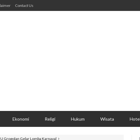
laimer
Contact Us
Ekonomi
Religi
Hukum
Wisata
Hote
U Grogolan Gelar Lomba Karnaval