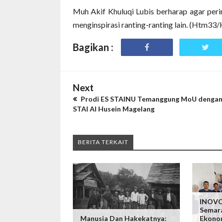
Muh Akif Khuluqi Lubis berharap agar peri
menginspirasi ranting-ranting lain. (Htm33
Bagikan :
Next
Prodi ES STAINU Temanggung MoU denga
STAI Al Husein Magelang
BERITA TERKAIT
INOVO
Semar
Manusia Dan Hakekatnya:
Ekono