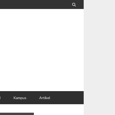

l
Kampus
Artikel