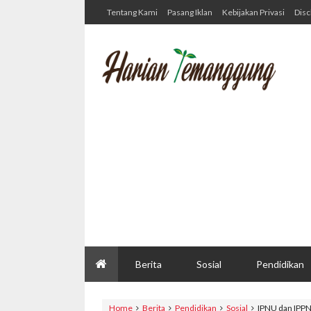
Tentang Kami
Pasang Iklan
Kebijakan Privasi
Disc
Berita
Sosial
Pendidikan
Home
Berita
Pendidikan
Sosial
IPNU dan IPPN