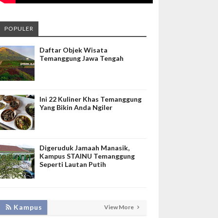
POPULER
Daftar Objek Wisata
Temanggung Jawa Tengah
Ini 22 Kuliner Khas Temanggung
Yang Bikin Anda Ngiler
Digeruduk Jamaah Manasik,
Kampus STAINU Temanggung
Seperti Lautan Putih
LAKUKAN BIMTEK RPL, INISNU
Kampus
View More
TEMANGGUNG SIAP FASILITASI