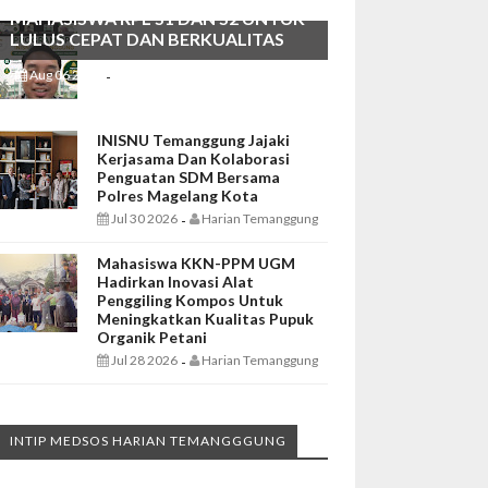
MAHASISWA RPL S1 DAN S2 UNTUK
LULUS CEPAT DAN BERKUALITAS
Aug 06 2026
Harian Temanggung
-
INISNU Temanggung Jajaki
Kerjasama Dan Kolaborasi
Penguatan SDM Bersama
Polres Magelang Kota
Jul 30 2026
Harian Temanggung
-
Mahasiswa KKN-PPM UGM
Hadirkan Inovasi Alat
Penggiling Kompos Untuk
Meningkatkan Kualitas Pupuk
Organik Petani
Jul 28 2026
Harian Temanggung
-
INTIP MEDSOS HARIAN TEMANGGGUNG