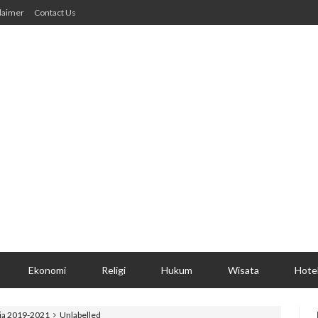
laimer
Contact Us
Ekonomi
Religi
Hukum
Wisata
Hote
ja 2019-2021
Unlabelled