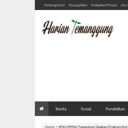
Tentang Kami
Pasang Iklan
Kebijakan Privasi
Disc
Berita
Sosial
Pendidikan
Home
IPNU-IPPNU Tawangsari Siapkan Program Ker