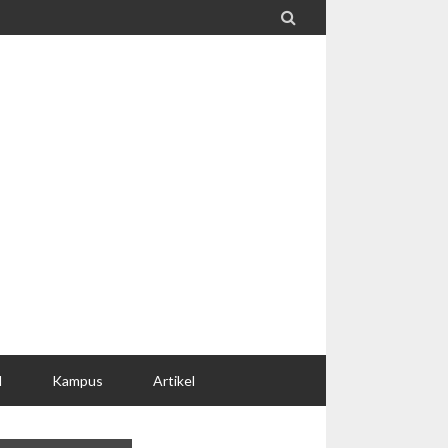

l
Kampus
Artikel