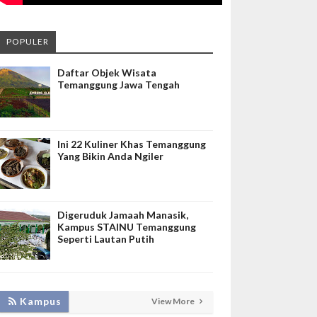
POPULER
Daftar Objek Wisata
Temanggung Jawa Tengah
Ini 22 Kuliner Khas Temanggung
Yang Bikin Anda Ngiler
Digeruduk Jamaah Manasik,
Kampus STAINU Temanggung
Seperti Lautan Putih
KEMBANGKAN SIM LAYANAN,
Kampus
View More
HADIRKAN TIM SEVIMA UNTUK