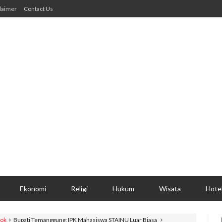
laimer
Contact Us
Ekonomi
Religi
Hukum
Wisata
Hote
sok
Bupati Temanggung: IPK Mahasiswa STAINU Luar Biasa