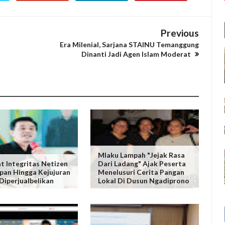
Previous
Era Milenial, Sarjana STAINU Temanggung
Dinanti Jadi Agen Islam Moderat
Mlaku Lampah "Jejak Rasa
t Integritas Netizen
Dari Ladang" Ajak Peserta
pan Hingga Kejujuran
Menelusuri Cerita Pangan
 Diperjualbelikan
Lokal Di Dusun Ngadiprono