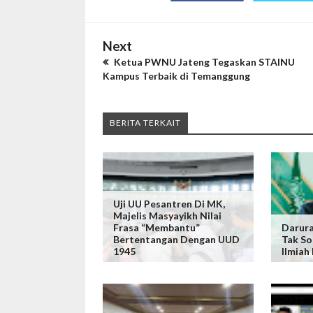
Next
Ketua PWNU Jateng Tegaskan STAINU
Kampus Terbaik di Temanggung
BERITA TERKAIT
Uji UU Pesantren Di MK,
Majelis Masyayikh Nilai
Frasa “Membantu”
Darura
Bertentangan Dengan UUD
Tak So
1945
Ilmiah