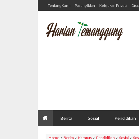
Tentang Kami
Pasang Iklan
Kebijakan Privasi
Disc
Berita
Sosial
Pendidikan
Home
Berita
Kampus
Pendidikan
Sosial
So