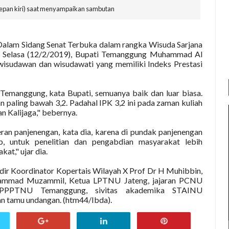
epan kiri) saat menyampaikan sambutan
Dalam Sidang Senat Terbuka dalam rangka Wisuda Sarjana
 Selasa (12/2/2019), Bupati Temanggung
Muhammad Al
 wisudawan dan wisudawati yang memiliki Indeks Prestasi
emanggung, kata Bupati, semuanya baik dan luar biasa.
dan paling bawah 3,2. Padahal IPK 3,2 ini pada zaman kuliah
an Kalijaga," bebernya.
 panjenengan, kata dia, karena di pundak panjenengan
, untuk penelitian dan pengabdian masyarakat lebih
at," ujar dia.
adir Koordinator Kopertais Wilayah X Prof Dr H Muhibbin,
ammad Muzammil, Ketua LPTNU Jateng, jajaran PCNU
PPPTNU Temanggung, sivitas akademika STAINU
n tamu undangan. (htm44/Ibda).