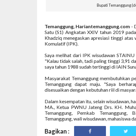
Bupati Temanggung (d
Temanggung, Hariantemanggung.com
- 
Satu (S1) Angkatan XXIV tahun 2019 pada
Khadziq
menegaskan apresiasi tinggi atas
Komulatif (IPK).
Saya melihat dari IPK wisudawan STAINU T
"Kalau tidak salah, tadi paling tinggi 3,91 
saya tahun 1988 sudah tertinggi di IAIN Sun
Masyarakat Temanggung membutuhkan peran
Temanggung dapat maju. "Saya berharap
disesuaikan dengan kebutuhan riil di masyarak
Dalam kesempatan itu, selain wisudawan, h
MA., Ketua PWNU Jateng Drs. KH. Muh
Temanggung, Pemkab Temanggung, B
Temanggung, wali wisudawan, mahasiswa da
Bagikan :