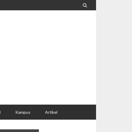

l
Kampus
Artikel