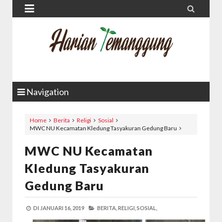


Navigation
Home
Berita
Religi
Sosial
MWC NU Kecamatan Kledung Tasyakuran Gedung Baru
MWC NU Kecamatan
Kledung Tasyakuran
Gedung Baru
DI
JANUARI 16, 2019
BERITA,
RELIGI,
SOSIAL,